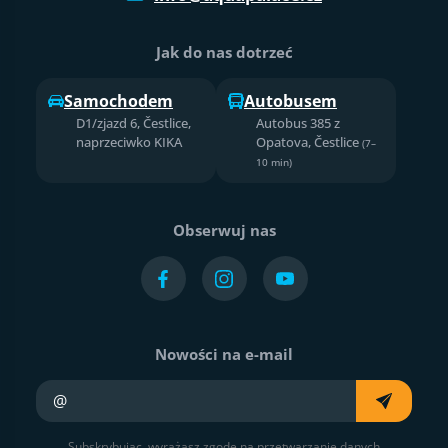
Jak do nas dotrzeć
Samochodem
Autobusem
D1/zjazd 6, Čestlice,
Autobus 385 z
naprzeciwko KIKA
Opatova, Čestlice
(7–
10 min)
Obserwuj nas
Nowości na e-mail
Twój e-mail
Subskrybując, wyrażasz zgodę na przetwarzanie danych