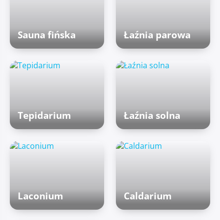
Sauna fińska
Łaźnia parowa
Tepidarium
Łaźnia solna
Laconium
Caldarium