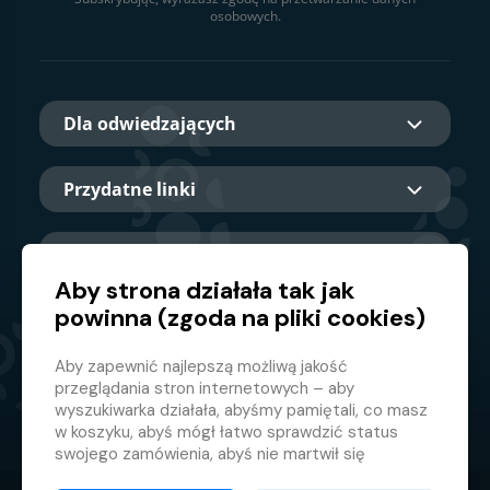
osobowych.
Dla odwiedzających
Przydatne linki
O nas
Aby strona działała tak jak
powinna (zgoda na pliki cookies)
Główny partner
Aby zapewnić najlepszą możliwą jakość
przeglądania stron internetowych – aby
wyszukiwarka działała, abyśmy pamiętali, co masz
w koszyku, abyś mógł łatwo sprawdzić status
swojego zamówienia, abyś nie martwił się
nieodpowiednimi reklamami itp. że nie musisz się