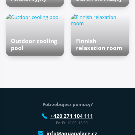
Outdoor cooling
Finnish
pool
relaxation room
Stopka strony
Potrzebujesz pomocy?
+420 271 104 111
Pn–Pt: 10:00–18:00
info@aquapalace.cz