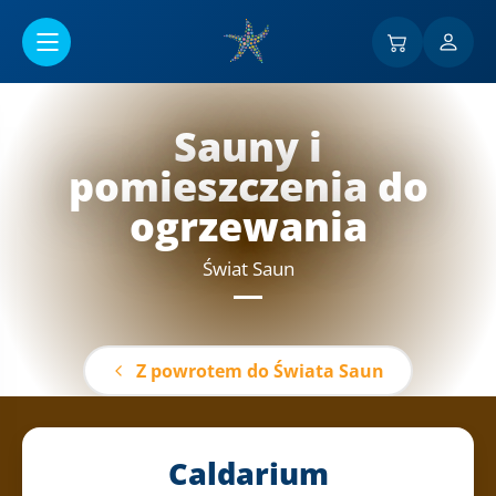
Przejść do menu głównego
Sauny i
pomieszczenia do
ogrzewania
Świat Saun
Z powrotem do Świata Saun
Caldarium