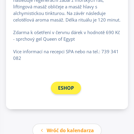
liftingová masáž obličeje a masáž hlavy s
alchymistickou tinkturou. Na závěr následuje
celotělová aroma masáž. Délka rituálu je 120 minut.
Zdarma k ošetření v červnu dárek v hodnotě 690 Kč
- sprchový gel Queen of Egypt
Více informací na recepci SPA nebo na tel.: 739 341
082
ESHOP
Wróć do kalendarza