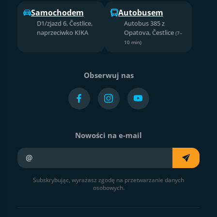
Samochodem
Autobusem
D1/zjazd 6, Čestlice,
Autobus 385 z
naprzeciwko KIKA
Opatova, Čestlice
(7–
10 min)
Obserwuj nas
Nowości na e-mail
Twój e-mail
Subskrybując, wyrażasz zgodę na przetwarzanie danych
osobowych.