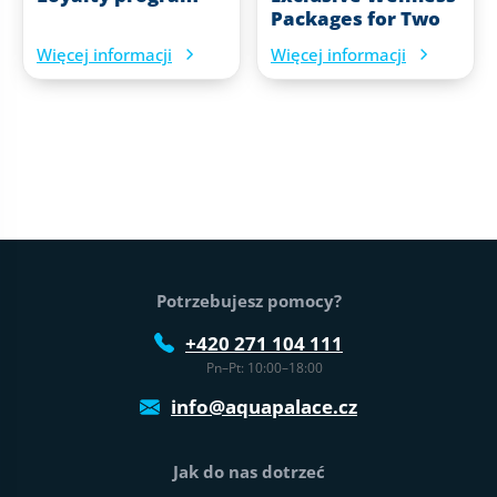
Packages for Two
Więcej informacji
Więcej informacji
Stopka strony
Potrzebujesz pomocy?
+420 271 104 111
Pn–Pt: 10:00–18:00
info@aquapalace.cz
Jak do nas dotrzeć