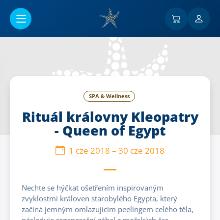
Przejść do menu głównego
SPA & Wellness
Rituál královny Kleopatry
- Queen of Egypt
1 cze 2018
–
30 cze 2018
Nechte se hýčkat ošetřením inspirovaným
zvyklostmi královen starobylého Egypta, který
začíná jemným omlazujícím peelingem celého těla,
následuje regenerační zábal z mořských řas,