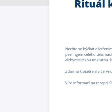
Rituál 
Nechte se hýčkat ošetření
peelingem celého těla, násl
alchymistickou tinkturou. 
Zdarma k ošetření v červnu
Více informací na recepci 