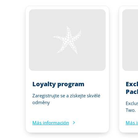
Loyalty program
Exc
Pac
Zaregistrujte se a získejte skvělé
odměny
Exclu
Two.
Más información
Más i