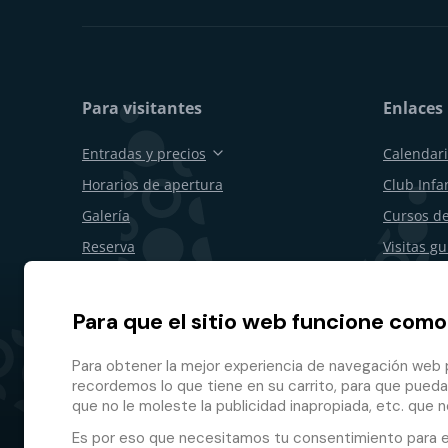
Para visitantes
Enlaces 
Entradas y precios
Calendari
Horarios de apertura
Club Infan
Galería
Cursos de
Reserva
Visitas g
Vales de regalo
Cumpleañ
Restaurantes y bares
Para emp
Para que el sitio web funcione como
Plano del recinto
Desistimi
Para obtener la mejor experiencia de navegación web p
Programa 
recordemos lo que tiene en su carrito, para que pueda
que no le moleste la publicidad inapropiada, etc. que n
Es por eso que necesitamos tu consentimiento para 