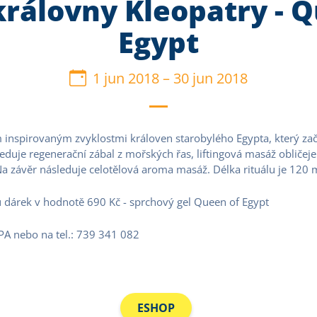
královny Kleopatry - 
Egypt
1 jun 2018
–
30 jun 2018
m inspirovaným zvyklostmi královen starobylého Egypta, který z
eduje regenerační zábal z mořských řas, liftingová masáž obličej
Na závěr následuje celotělová aroma masáž. Délka rituálu je 120 
 dárek v hodnotě 690 Kč - sprchový gel Queen of Egypt
SPA nebo na tel.: 739 341 082
ESHOP