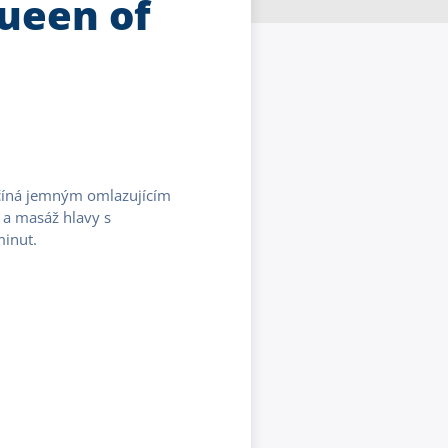
Queen of
ačíná jemným omlazujícím
e a masáž hlavy s
minut.