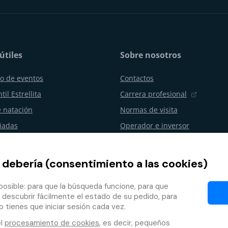
útiles
Sobre nosotros
o de eventos
Contactos
til Estrellita
Carrera profesional
 natación
Normas de visita
uiadas
Operador e inversor
os y celebraciones
Aquapalace Hotel
resas
Tienda electrónica asociada
 debería (consentimiento a las cookies)
ento del contrato
Socios
osible: para que la búsqueda funcione, para que
de fidelidad
 descubrir fácilmente el estado de su pedido, para
o tienes que iniciar sesión cada vez.
el
procesamiento de cookies
, es decir, pequeños