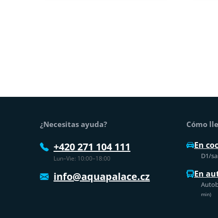
Pie de página
¿Necesitas ayuda?
Cómo lle
En co
+420 271 104 111
D1/sal
Lun–Vie: 10:00–18:00
En au
info@aquapalace.cz
Autob
min)