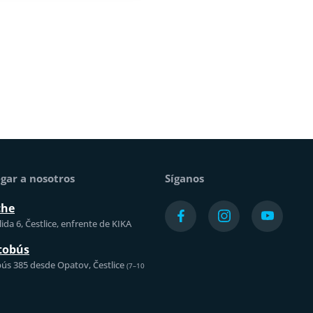
gar a nosotros
Síganos
che
ida 6, Čestlice, enfrente de KIKA
tobús
ús 385 desde Opatov, Čestlice
(7–10