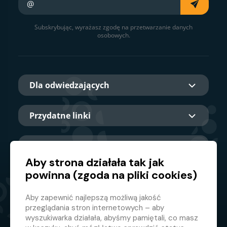
Subskrybując, wyrażasz zgodę na przetwarzanie danych
osobowych.
Dla odwiedzających
Przydatne linki
O nas
Aby strona działała tak jak
powinna (zgoda na pliki cookies)
Główny partner
Aby zapewnić najlepszą możliwą jakość
przeglądania stron internetowych – aby
wyszukiwarka działała, abyśmy pamiętali, co masz