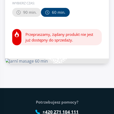
WYBIERZ CZAS:
90 min.
60 min.
Przepraszamy, żądany produkt nie jest
już dostępny do sprzedaży.
Stopka strony
Potrzebujesz pomocy?
+420 271 104 111