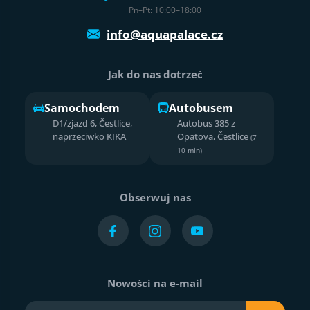
Pn–Pt: 10:00–18:00
info@aquapalace.cz
Jak do nas dotrzeć
Samochodem
Autobusem
D1/zjazd 6, Čestlice,
Autobus 385 z
naprzeciwko KIKA
Opatova, Čestlice
(7–
10 min)
Obserwuj nas
Nowości na e-mail
Twój e-mail