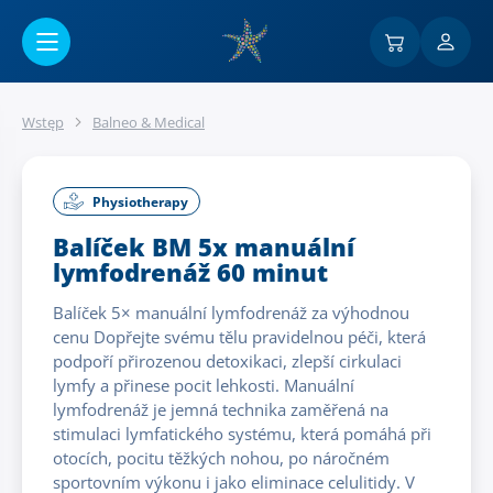
Przejść do menu głównego
Wstęp
Balneo & Medical
Physiotherapy
Balíček BM 5x manuální
lymfodrenáž 60 minut
Balíček 5× manuální lymfodrenáž za výhodnou
cenu Dopřejte svému tělu pravidelnou péči, která
podpoří přirozenou detoxikaci, zlepší cirkulaci
lymfy a přinese pocit lehkosti. Manuální
lymfodrenáž je jemná technika zaměřená na
stimulaci lymfatického systému, která pomáhá při
otocích, pocitu těžkých nohou, po náročném
sportovním výkonu i jako eliminace celulitidy. V