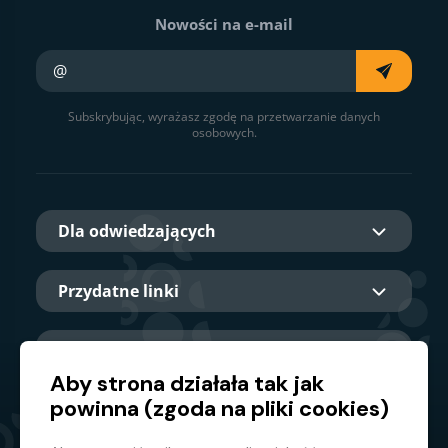
Nowości na e-mail
Twój e-mail
Subskrybując, wyrażasz zgodę na przetwarzanie danych
osobowych.
Dla odwiedzających
Przydatne linki
O nas
Aby strona działała tak jak
powinna (zgoda na pliki cookies)
Główny partner