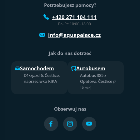
Potrzebujesz pomocy?
+420 271 104 111
Pn–Pt: 10:00–18:00
info@aquapalace.cz
Jak do nas dotrzeć
Samochodem
Autobusem
D1/zjazd 6, Čestlice,
Autobus 385 z
naprzeciwko KIKA
Opatova, Čestlice
(7–
10 min)
Obserwuj nas