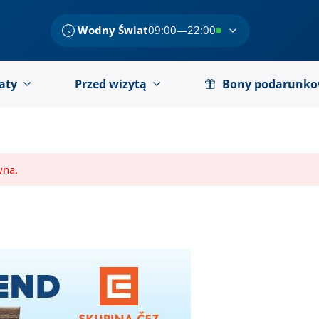
Wodny Świat
09:00—22:00
aty
Przed wizytą
Bony podarunk
wna.