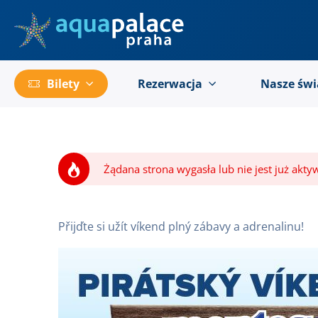
Przejść do menu głównego
Bilety
Rezerwacja
Nasze świ
Żądana strona wygasła lub nie jest już akty
Přijďte si užít víkend plný zábavy a adrenalinu!