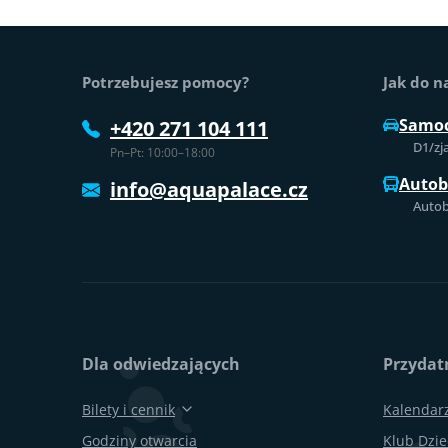
Stopka strony
Potrzebujesz pomocy?
Jak do n
Samo
+420 271 104 111
D1/zj
Pn–Pt: 10:00–18:00
Auto
info@aquapalace.cz
Autob
Dla odwiedzających
Przydatn
Bilety i cennik
Kalendar
Godziny otwarcia
Klub Dzie