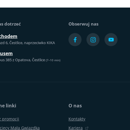
as dotrzeć
Obserwuj nas
chodem
azd 6, Čestlice, naprzeciwko KIKA
busem
us 385 z Opatova, Čestlice
(7–10 min)
e linki
O nas
z promocji
Kontakty
cięcy Mała Gwiazdka
Kariera