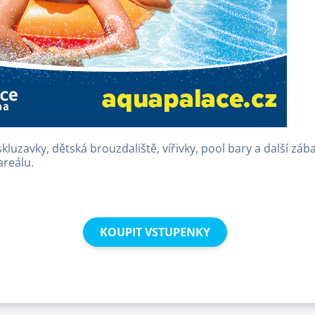
skluzavky, dětská brouzdaliště, vířivky, pool bary a další zába
areálu.
KOUPIT VSTUPENKY