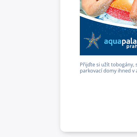
Přijďte si užít tobogány, 
parkovací domy ihned v 