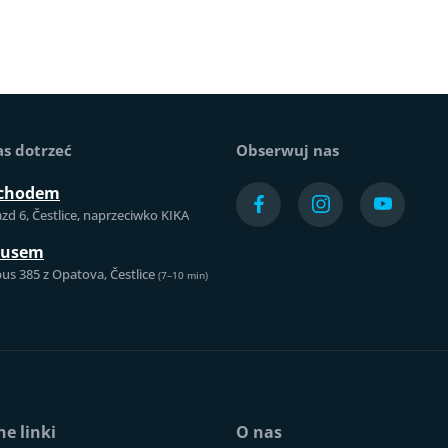
as dotrzeć
Obserwuj nas
chodem
azd 6, Čestlice, naprzeciwko KIKA
busem
us 385 z Opatova, Čestlice
(7–10 min)
e linki
O nas