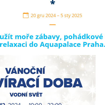
*
20 gru 2024
–
5 sty 2025
i užít moře zábavy, pohádkové
relaxaci do Aquapalace Praha