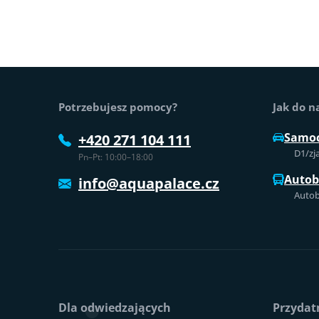
Stopka strony
Potrzebujesz pomocy?
Jak do n
Samo
+420 271 104 111
D1/zj
Pn–Pt: 10:00–18:00
Auto
info@aquapalace.cz
Autob
Dla odwiedzających
Przydatn