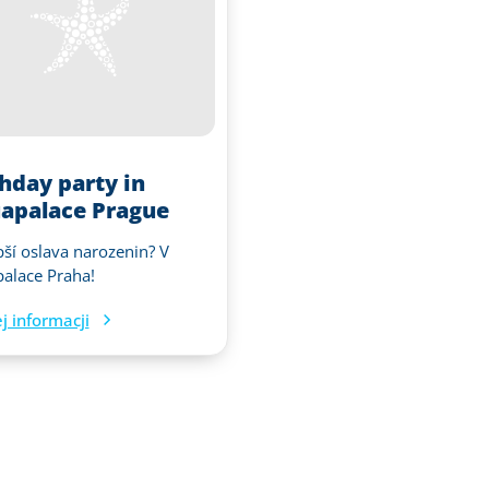
thday party in
apalace Prague
pší oslava narozenin? V
alace Praha!
j informacji