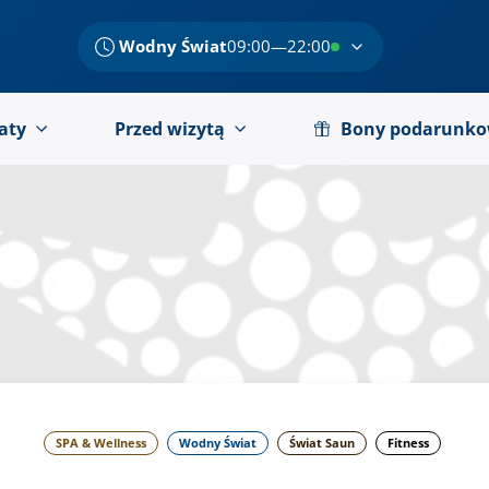
Wodny Świat
09:00—22:00
aty
Przed wizytą
Bony podarunk
SPA & Wellness
Wodny Świat
Świat Saun
Fitness