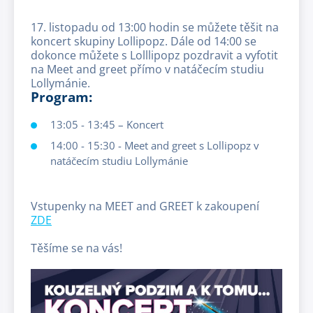
17. listopadu od 13:00 hodin se můžete těšit na
koncert skupiny Lollipopz. Dále od 14:00 se
dokonce můžete s Lolllipopz pozdravit a vyfotit
na Meet and greet přímo v natáčecím studiu
Lollymánie.
Program:
13:05 - 13:45 – Koncert
14:00 - 15:30 - Meet and greet s Lollipopz v
natáčecím studiu Lollymánie
Vstupenky na MEET and GREET k zakoupení
ZDE
Těšíme se na vás!