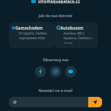
info@aquapalace.cz
Jak do nas dotrzeć
Samochodem
Autobusem
D1/zjazd 6, Čestlice,
Autobus 385 z
naprzeciwko KIKA
Opatova, Čestlice
(7–
10 min)
Obserwuj nas
Nowości na e-mail
Twój e-mail