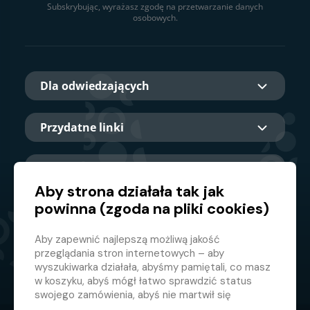
Subskrybując, wyrażasz zgodę na przetwarzanie danych
osobowych.
Dla odwiedzających
Przydatne linki
O nas
Aby strona działała tak jak
powinna (zgoda na pliki cookies)
Główny partner
Aby zapewnić najlepszą możliwą jakość
przeglądania stron internetowych – aby
wyszukiwarka działała, abyśmy pamiętali, co masz
w koszyku, abyś mógł łatwo sprawdzić status
swojego zamówienia, abyś nie martwił się
nieodpowiednimi reklamami itp. że nie musisz się