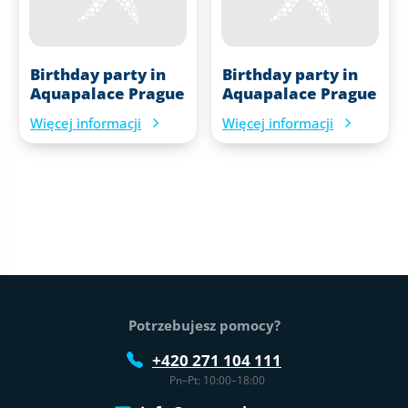
Birthday party in
Birthday party in
Aquapalace Prague
Aquapalace Prague
Więcej informacji
Więcej informacji
Stopka strony
Potrzebujesz pomocy?
+420 271 104 111
Pn–Pt: 10:00–18:00