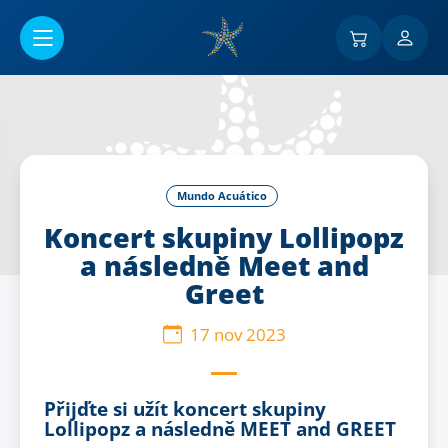
Ir al contenido principal
Mundo Acuático
Koncert skupiny Lollipopz
a následně Meet and
Greet
17 nov 2023
Přijďte si užít koncert skupiny
Lollipopz a následně MEET and GREET