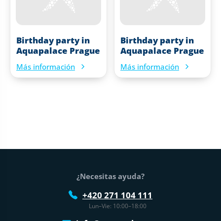
Birthday party in
Birthday party in
Aquapalace Prague
Aquapalace Prague
Más información
Más información
Pie de página
¿Necesitas ayuda?
+420 271 104 111
Lun–Vie: 10:00–18:00