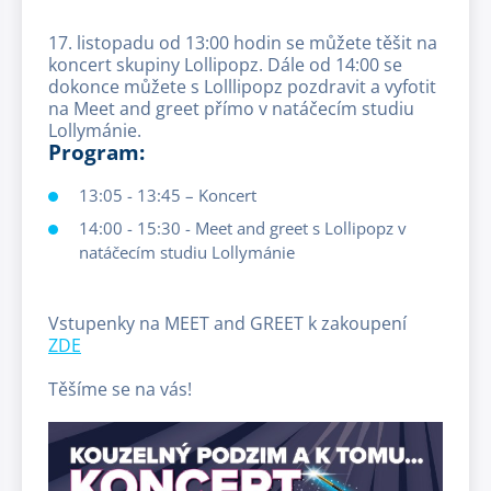
17. listopadu od 13:00 hodin se můžete těšit na
koncert skupiny Lollipopz. Dále od 14:00 se
dokonce můžete s Lolllipopz pozdravit a vyfotit
na Meet and greet přímo v natáčecím studiu
Lollymánie.
Program:
13:05 - 13:45 – Koncert
14:00 - 15:30 - Meet and greet s Lollipopz v
natáčecím studiu Lollymánie
Vstupenky na MEET and GREET k zakoupení
ZDE
Těšíme se na vás!