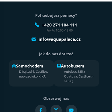
Stopka strony
Potrzebujesz pomocy?
+420 271 104 111
Pn–Pt: 10:00–18:00
info@aquapalace.cz
Jak do nas dotrzeć
Samochodem
Autobusem
D1/zjazd 6, Čestlice,
Autobus 385 z
naprzeciwko KIKA
Opatova, Čestlice
(7–
10 min)
Obserwuj nas