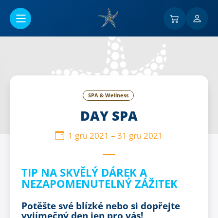
Przejść do menu głównego
SPA & Wellness
DAY SPA
1 gru 2021
–
31 gru 2021
TIP NA SKVĚLÝ DÁREK A
NEZAPOMENUTELNÝ ZÁŽITEK
Potěšte své blízké nebo si dopřejte
vyjímečný den jen pro vás!