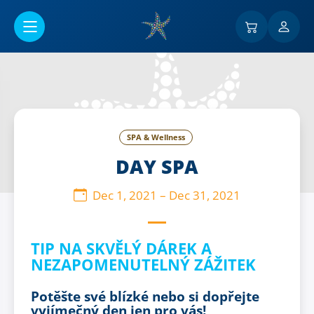
Go to main content
SPA & Wellness
DAY SPA
Dec 1, 2021
–
Dec 31, 2021
TIP NA SKVĚLÝ DÁREK A
NEZAPOMENUTELNÝ ZÁŽITEK
Potěšte své blízké nebo si dopřejte
vyjímečný den jen pro vás!