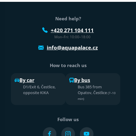
Web footer
Need help?
+420 271 104 111
Mon–Fri: 10:00–18:00
info@aquapalace.cz
How to reach us
By car
By bus
D1/Exit 6, Čestlice,
Bus 385 from
opposite KIKA
Opatov, Čestlice
(7–10
min)
Follow us