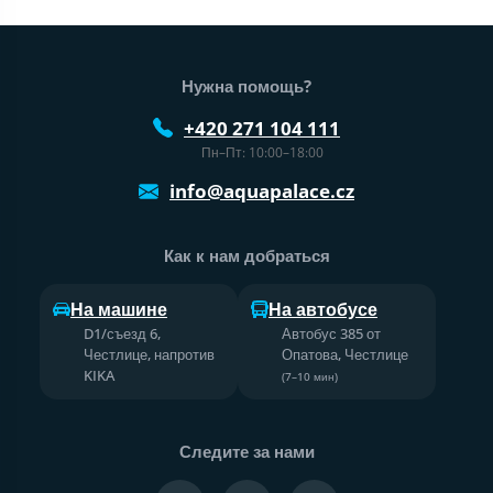
Нижний колонтитул веб-сайта
Нужна помощь?
+420 271 104 111
Пн–Пт: 10:00–18:00
info@aquapalace.cz
Как к нам добраться
На машине
На автобусе
D1/съезд 6,
Автобус 385 от
Честлице, напротив
Опатова, Честлице
KIKA
(7–10 мин)
Следите за нами