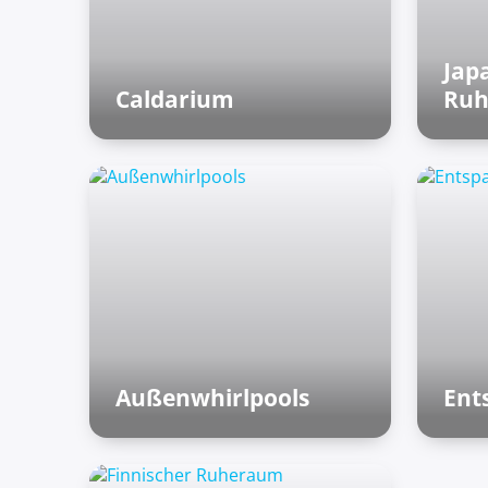
Jap
Caldarium
Ru
Römische Bäder
Asi
Außenwhirlpools
Ent
Außenzone
Rö