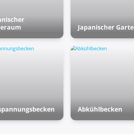
anischer
heraum
Japanischer Gart
atische Welt
Asiatische Welt
spannungsbecken
Abkühlbecken
mische Bäder
Finnische Saunen