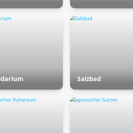
Finnische Saunen
idarium
Salzbad
mische Bäder
Römische Bäder