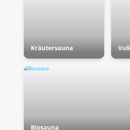
Kräutersauna
Vul
Finnische Saunen
Fi
Biosauna