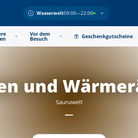
Wasserwelt
09:00—22:00
ere
Vor dem
Geschenkgutscheine
ten
Besuch
en und Wärme
Saunawelt