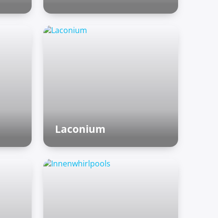
Finnische Saunen
Laconium
Römische Bäder