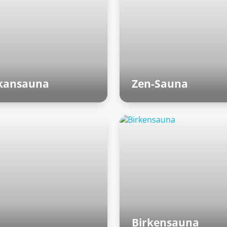
kansauna
Zen-Sauna
nnische Saunen
Asiatische Welt
Birkensauna