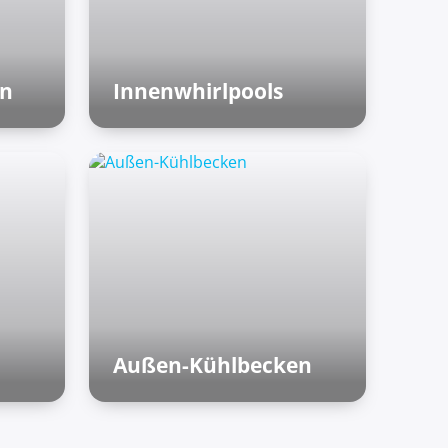
en
Innenwhirlpools
Finnische Saunen
Außen-Kühlbecken
Außenzone