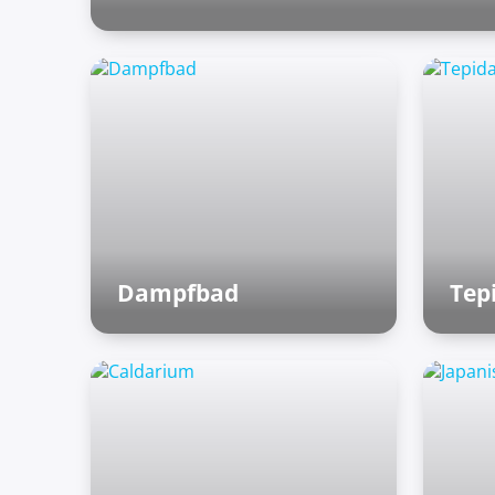
Finnische Saunen
Dampfbad
Tep
Römische Bäder
Rö