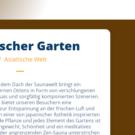
ischer Garten
Asiatische Welt
 dem Dach der Saunawelt bringt ein
Fernen Ostens in Form von verschlungenen
sais und sorgfältig komponierten Szenerien.
bietet unseren Besuchern eine
ur Entspannung an der frischen Luft und
 einer von japanischer Ästhetik inspirierten
de Pflanze und jedes Element des Gartens ist
hgewicht, Schönheit und ein meditatives
on der angrenzenden Zen-Sauna unterstrichen