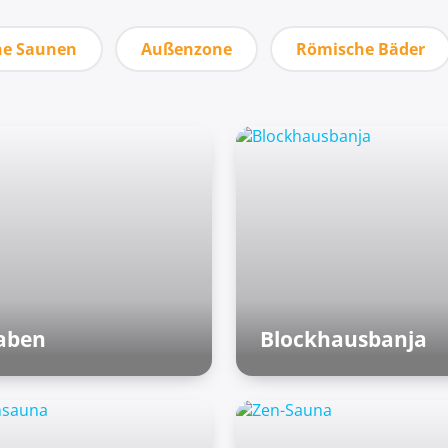
he Saunen
Außenzone
Römische Bäder
raben
Blockhausbanja
Außenzone