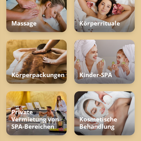
Massage
Körperrituale
Körperpackungen
Kinder-SPA
Private
Vermietung von
Kosmetische
SPA-Bereichen
Behandlung