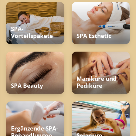
SPA-
Vorteilspakete
SPA Esthetic
Maniküre und
SPA Beauty
Pediküre
Ergänzende SPA-
Behandlungen
Solarium