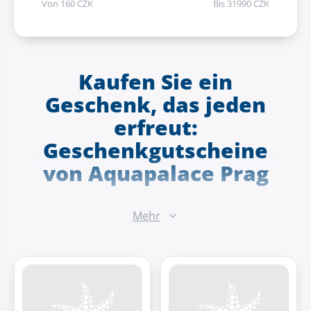
Von
160
CZK
Bis
31990
CZK
Kaufen Sie ein
Geschenk, das jeden
erfreut:
Geschenkgutscheine
von Aquapalace Prag
Suchen Sie ein perfektes Geschenk, das Freude,
Mehr
Entspannung und unvergessliche Erlebnisse bringt?
Entdecken Sie die Geschenkgutscheine von
Aquapalace Prag – die perfekte Lösung für jeden
Anlass! Ermöglichen Sie Ihren Liebsten, das Beste aus
der Wasserwelt, luxuriösem Wellness, Sauna-
Paradies, Fitnesscenter und weiteren