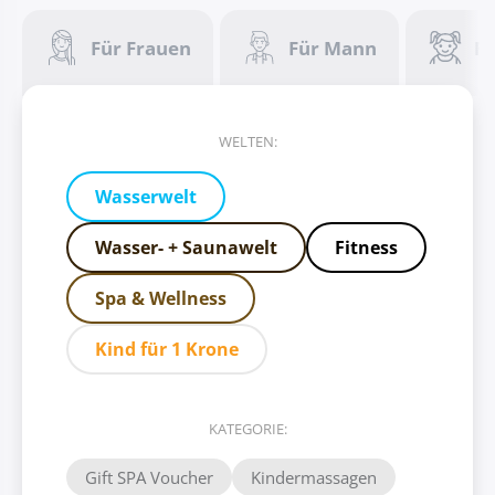
Für Frauen
Für Mann
Fü
WELTEN:
Wasserwelt
Wasser- + Saunawelt
Fitness
Spa & Wellness
Kind für 1 Krone
KATEGORIE:
Gift SPA Voucher
Kindermassagen