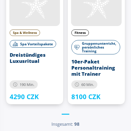
Spa & Wellness
Fitness
Gruppenunterricht,
Spa Vorteilspakete
persönliches
Training
Dreistündiges
Luxusritual
10er-Paket
Personaltraining
mit Trainer
190 Min.
60 Min.
4290 CZK
8100 CZK
Insgesamt:
98