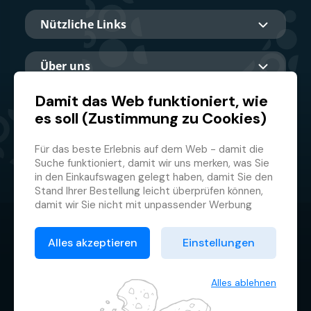
Nützliche Links
Über uns
Damit das Web funktioniert, wie
es soll (Zustimmung zu Cookies)
Hauptpartner
Für das beste Erlebnis auf dem Web - damit die
Suche funktioniert, damit wir uns merken, was Sie
in den Einkaufswagen gelegt haben, damit Sie den
Stand Ihrer Bestellung leicht überprüfen können,
damit wir Sie nicht mit unpassender Werbung
belästigen und damit Sie sich nicht jedes Mal
© 2026 GMF Aquapark Prague, a.s.
anmelden müssen.
Alles akzeptieren
Einstellungen
Deswegen brauchen wir von Ihnen Ihre
Datenschutzrichtlinie
Zustimmung zur
Verarbeitung von Cookies
, d.h.
Allgemeine Geschäftsbedingungen
kleiner Textdateien, die zeitweilig auf Ihrem
Alles ablehnen
Browser gespeichert werden. Wir danken Ihnen,
Cookie-Verwaltung
dass Sie uns Ihre Zustimmung erteilen und uns so