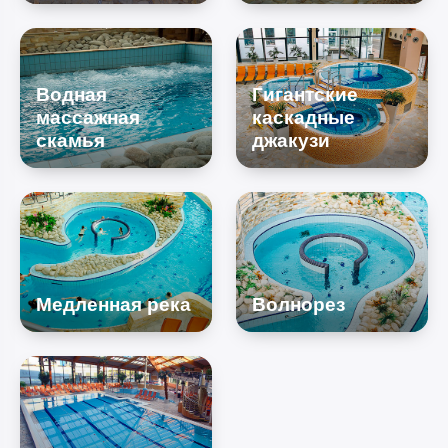
Водная
Гигантские
массажная
каскадные
скамья
джакузи
Медленная река
Волнорез