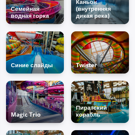
Каньон
Семейная
(внутренняя
водная горка
дикая река)
Синие слайды
Twister
Пиратский
Magic Trio
корабль