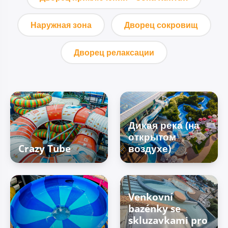
Наружная зона
Дворец сокровищ
Дворец релаксации
Дикая река (на
открытом
Crazy Tube
воздухе)
Venkovní
bazénky se
skluzavkami pro