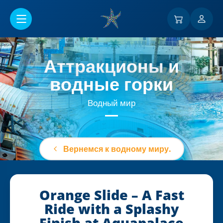
Перейти к основному содержанию
Аттракционы
и
водные горки
Водный мир
Вернемся к водному миру.
Orange Slide – A Fast
Ride with a Splashy
Finish at Aquapalace