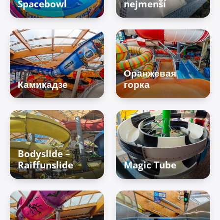
Spacebowl
nejmenší
Оранжевая
Камикадзе
горка
Bodyslide –
Raiffunslide
Magic Tube