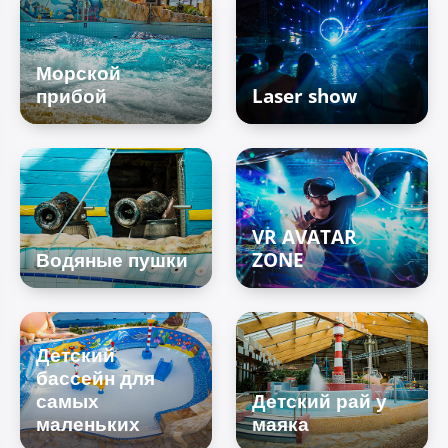
Морской
прибой
Laser show
VR AVATAR
Водяные пушки
ZONE
Детский
бассейн для
самых
Детский рай у
маленьких
маяка