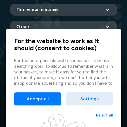
Полезные ссылки
О нас
For the website to work as it
should (consent to cookies)
Главный партнер
For the best possible web experience - to make
searching work, to allow us to remember what is in
your basket, to make it easy for you to find the
status of your order, so we don't bother you with
inappropriate advertising and so you don't have to
log in every time.
© 2026 GMF Aquapark Prague, a.s.
This is why we need your consent to
processing
Accept all
Settings
of cookies
, i.e. small files which are temporarily
Защита персональных данных
stored in your browser. Thank you for giving us this
Договорные условия
consent and helping us to improve the website.
Reject all
Менеджер файлов cookie