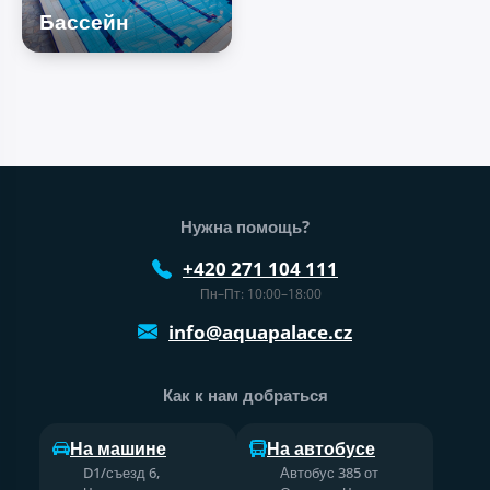
Бассейн
Нижний колонтитул веб-сайта
Нужна помощь?
+420 271 104 111
Пн–Пт: 10:00–18:00
info@aquapalace.cz
Как к нам добраться
На машине
На автобусе
D1/съезд 6,
Автобус 385 от