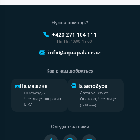
Нижний колонтитул веб-сайта
Нужна помощь?
+420 271 104 111
Пн–Пт: 10:00–18:00
info@aquapalace.cz
Как к нам добраться
На машине
На автобусе
D1/съезд 6,
Автобус 385 от
Честлице, напротив
Опатова, Честлице
KIKA
(7–10 мин)
Следите за нами