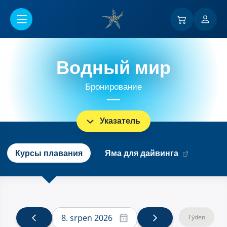
Перейти к основному содержанию
Водный мир
Бронирование
Указатель
Курсы плавания
Яма для дайвинга
8. srpen 2026
Týden