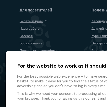
Для посетителей
Полезн
Билеты и цены
Календар
Часы работы
Детский к
Галерея
Курсы пл
Бронирование
Экскурсии
Подарочные сертификаты
Дни рожд
Рестораны и бары
Для комп
For the website to work as it should
План территории
Расторже
Программ
For the best possible web experience - to make search
basket, to make it easy for you to find the status of y
advertising and so you don't have to log in every time.
This is why we need your consent to
processing of co
your browser. Thank you for giving us this consent and
© 2026 GMF Aquapark Prague, a.s.