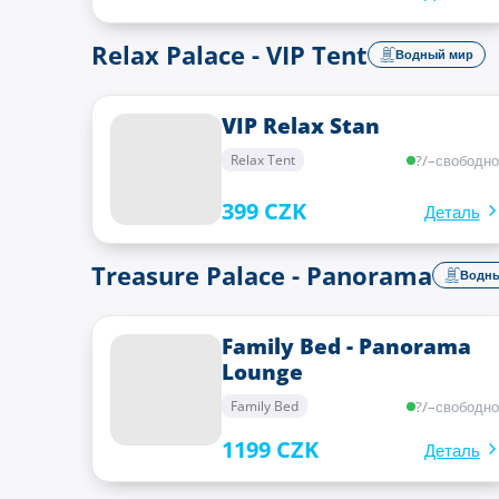
Relax Palace - VIP Tent
Водный мир
VIP Relax Stan
?
/
–
свободно
Relax Tent
399 CZK
Деталь
Treasure Palace - Panorama
Водны
Family Bed - Panorama
Lounge
?
/
–
свободно
Family Bed
1199 CZK
Деталь