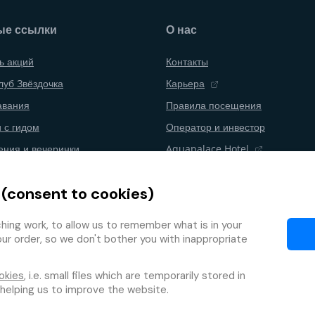
ые ссылки
О нас
ь акций
Контакты
луб Звёздочка
Карьера
авания
Правила посещения
 с гидом
Оператор и инвестор
ения и вечеринки
Aquapalace Hotel
аний
Партнерский интернет-магазин
 (consent to cookies)
ние договора
Партнеры
а лояльности
ing work, to allow us to remember what is in your
our order, so we don't bother you with inappropriate
okies
, i.e. small files which are temporarily stored in
 helping us to improve the website.
Защита персональных данных