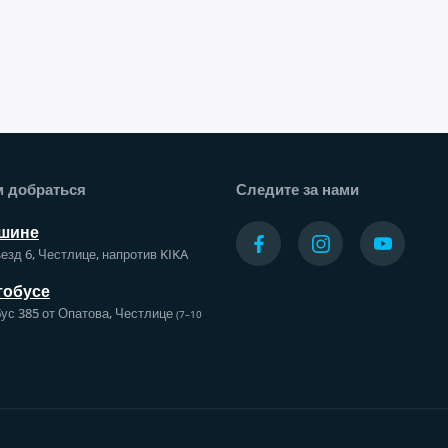
а
м добраться
Следите за нами
шине
езд 6, Честлице, напротив KIKA
тобусе
ус 385 от Опатова, Честлице
(7–10