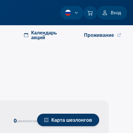
Вход
Календарь
Проживание
акций
Карта шезлонгов
0
шезлонгов