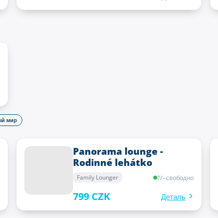
й мир
Panorama lounge -
Rodinné lehátko
?
/
–
свободно
Family Lounger
799 CZK
Деталь