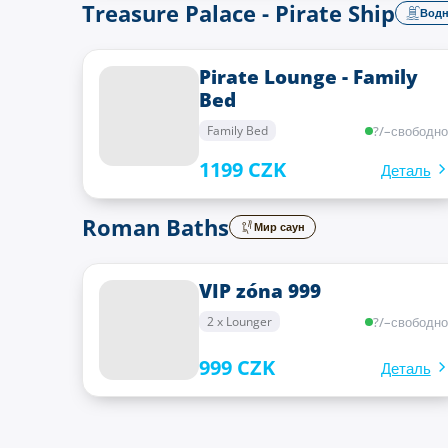
Treasure Palace - Pirate Ship
Водн
Pirate Lounge - Family
Bed
?
/
–
свободно
Family Bed
1199 CZK
Деталь
Roman Baths
Мир саун
VIP zóna 999
?
/
–
свободно
2 x Lounger
999 CZK
Деталь