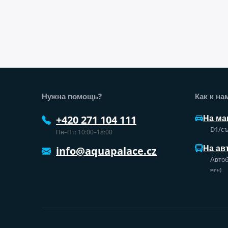
Нижний колонтитул веб-сайт
Нужна помощь?
Как к на
На ма
+420 271 104 111
D1/съ
Пн–Пт: 10:00–18:00
На ав
info@aquapalace.cz
Автоб
мин)