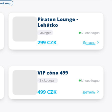
ый мир
Piraten Lounge -
Lehátko
?
/
–
свободно
Lounger
299 CZK
Деталь
VIP zóna 499
?
/
–
свободно
2 x Lounger
499 CZK
Деталь