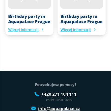
Birthday party in
Birthday party in
Aquapalace Prague
Aquapalace Prague
Więcej informacji
Więcej informacji
Stopka strony
Potrzebujesz pomocy?
+420 271 104 111
Pn–Pt: 10:00–18:00
info@aquapalace.cz