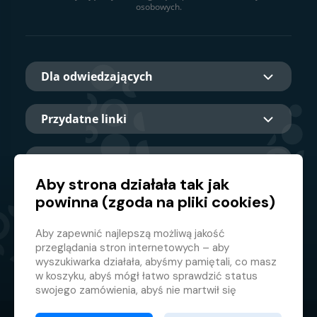
osobowych.
Dla odwiedzających
Przydatne linki
O nas
Aby strona działała tak jak
powinna (zgoda na pliki cookies)
Główny partner
Aby zapewnić najlepszą możliwą jakość
przeglądania stron internetowych – aby
wyszukiwarka działała, abyśmy pamiętali, co masz
w koszyku, abyś mógł łatwo sprawdzić status
swojego zamówienia, abyś nie martwił się
nieodpowiednimi reklamami itp. że nie musisz się