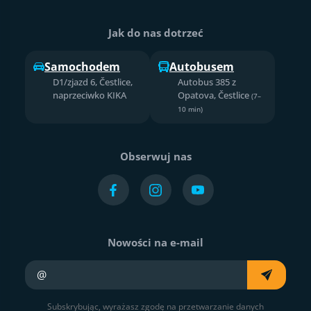
Jak do nas dotrzeć
Samochodem
Autobusem
D1/zjazd 6, Čestlice,
Autobus 385 z
naprzeciwko KIKA
Opatova, Čestlice
(7–
10 min)
Obserwuj nas
Nowości na e-mail
Twój e-mail
Subskrybując, wyrażasz zgodę na przetwarzanie danych