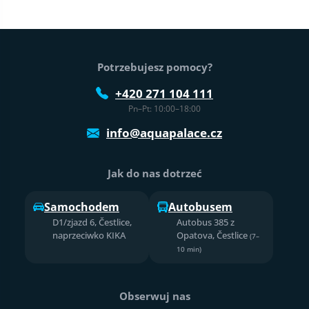
Stopka strony
Potrzebujesz pomocy?
+420 271 104 111
Pn–Pt: 10:00–18:00
info@aquapalace.cz
Jak do nas dotrzeć
Samochodem
Autobusem
D1/zjazd 6, Čestlice,
Autobus 385 z
naprzeciwko KIKA
Opatova, Čestlice
(7–
10 min)
Obserwuj nas