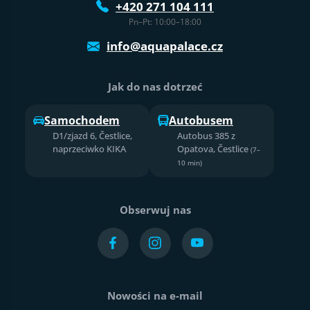
+420 271 104 111
Pn–Pt: 10:00–18:00
info@aquapalace.cz
Jak do nas dotrzeć
Samochodem
Autobusem
D1/zjazd 6, Čestlice,
Autobus 385 z
naprzeciwko KIKA
Opatova, Čestlice
(7–
10 min)
Obserwuj nas
Nowości na e-mail