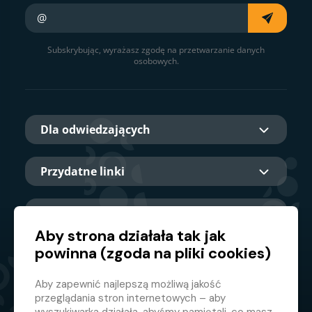
Twój e-mail
Subskrybując, wyrażasz zgodę na przetwarzanie danych
osobowych.
Dla odwiedzających
Przydatne linki
O nas
Aby strona działała tak jak
powinna (zgoda na pliki cookies)
Główny partner
Aby zapewnić najlepszą możliwą jakość
przeglądania stron internetowych – aby