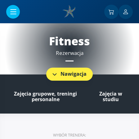
Przejść do menu głównego
Fitness
Rezerwacja
Nawigacja
Zajęcia grupowe, treningi
Zajęcia w
personalne
studiu
WYBÓR TRENERA: