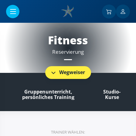
Go to main content
Fitness
Reservierung
Wegweiser
Gruppenunterricht,
Studio-
persönliches Training
Kurse
TRAINER WÄHLEN: