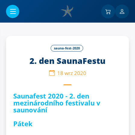
Przejść do menu głównego
sauna-fest-2020
2. den SaunaFestu
18 wrz 2020
Saunafest 2020 - 2. den
mezinárodního festivalu v
saunování
Pátek