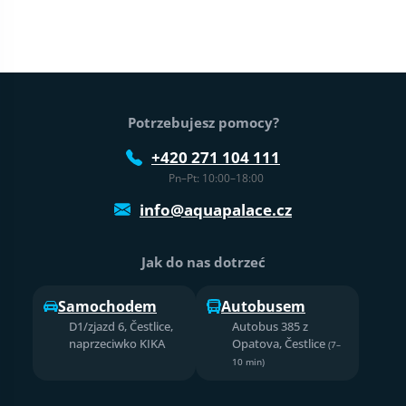
Stopka strony
Potrzebujesz pomocy?
+420 271 104 111
Pn–Pt: 10:00–18:00
info@aquapalace.cz
Jak do nas dotrzeć
Samochodem
Autobusem
D1/zjazd 6, Čestlice,
Autobus 385 z
naprzeciwko KIKA
Opatova, Čestlice
(7–
10 min)