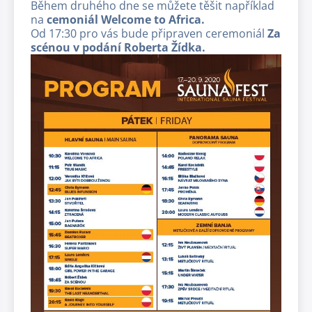
Během druhého dne se můžete těšit například
na
cemoniál Welcome to Africa.
Od 17:30 pro vás bude připraven ceremoniál
Za
scénou v podání Roberta Žídka.