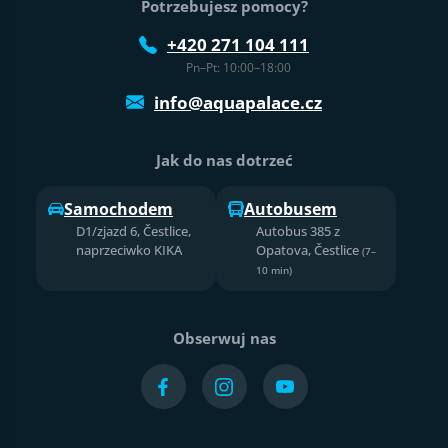
Potrzebujesz pomocy?
+420 271 104 111
Pn–Pt: 10:00–18:00
info@aquapalace.cz
Jak do nas dotrzeć
Samochodem
Autobusem
D1/zjazd 6, Čestlice,
Autobus 385 z
naprzeciwko KIKA
Opatova, Čestlice
(7–
10 min)
Obserwuj nas