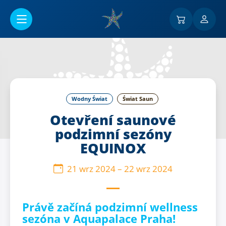
Przejść do menu głównego
Wodny Świat
Świat Saun
Otevření saunové
podzimní sezóny
EQUINOX
21 wrz 2024
–
22 wrz 2024
Právě začíná podzimní wellness
sezóna v Aquapalace Praha!