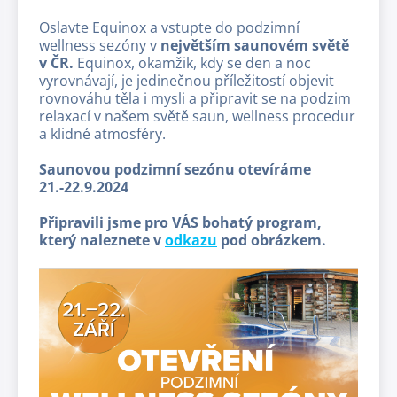
Oslavte Equinox a vstupte do podzimní
wellness sezóny v
největším saunovém světě
v ČR.
Equinox, okamžik, kdy se den a noc
vyrovnávají, je jedinečnou příležitostí objevit
rovnováhu těla i mysli a připravit se na podzim
relaxací v našem světě saun, wellness procedur
a klidné atmosféry.
Saunovou podzimní sezónu otevíráme
21.-22.9.2024
Připravili jsme pro VÁS bohatý program,
který naleznete v
odkazu
pod obrázkem.