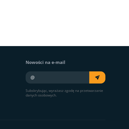
Nowości na e-mail
Twój e-mail
Subskrybując, wyrażasz zgodę na przetwarzanie
danych osobowych.