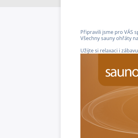
Připravili jsme pro VÁS s
Všechny sauny ohřáty na 
Užijte si relaxaci i zábavu