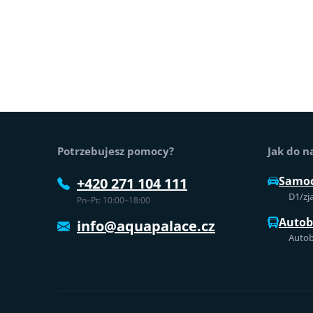
Stopka strony
Potrzebujesz pomocy?
Jak do n
Samo
+420 271 104 111
D1/zj
Pn–Pt: 10:00–18:00
Auto
info@aquapalace.cz
Autob