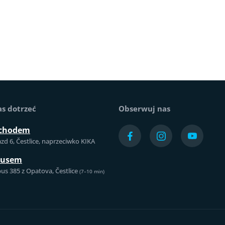
as dotrzeć
Obserwuj nas
chodem
azd 6, Čestlice, naprzeciwko KIKA
busem
us 385 z Opatova, Čestlice
(7–10 min)