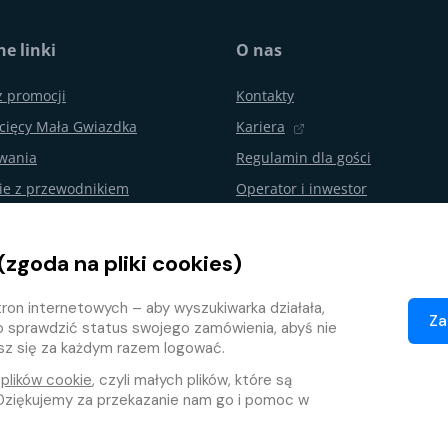
e linki
O nas
z promocji
Kontakty
cięcy Mała Gwiazdka
Kariera
ywania
Regulamin dla gości
ie z przewodnikiem
Operator i inwestor
urodzin i imprezy
Aquapalace Hotel
Partnerski e-shop
(zgoda na pliki cookies)
nie od umowy
Partnerzy
ron internetowych – aby wyszukiwarka działała,
ojalnościowy
Za
o sprawdzić status swojego zamówienia, abyś nie
isz się za każdym razem logować.
e
plików cookie
, czyli małych plików, które są
ziękujemy za przekazanie nam go i pomoc w