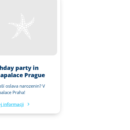
thday party in
apalace Prague
pší oslava narozenin? V
alace Praha!
j informacji