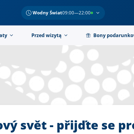
Wodny Świat
09:00—22:00
aty
Przed wizytą
Bony podarunk
vý svět - přijďte se pr