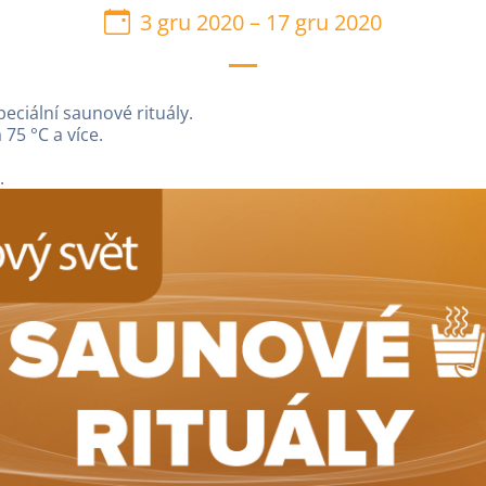
3 gru 2020
–
17 gru 2020
peciální saunové rituály.
75 °C a více.
.