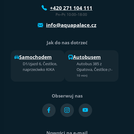
+420 271 104 111
Pn–Pt: 10:00–18:00
info@aquapalace.cz
Jak do nas dotrzeć
Samochodem
Autobusem
D1/zjazd 6, Čestlice,
Autobus 385 z
naprzeciwko KIKA
Opatova, Čestlice
(7–
10 min)
Obserwuj nas
Nowości na e-mail