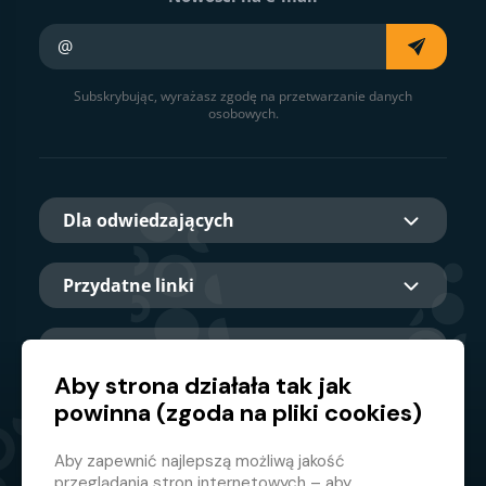
Twój e-mail
Subskrybując, wyrażasz zgodę na przetwarzanie danych
osobowych.
Dla odwiedzających
Przydatne linki
O nas
Aby strona działała tak jak
powinna (zgoda na pliki cookies)
Główny partner
Aby zapewnić najlepszą możliwą jakość
przeglądania stron internetowych – aby