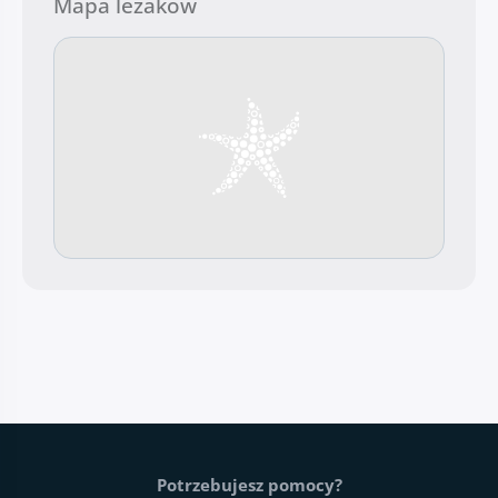
Mapa leżaków
Stopka strony
Potrzebujesz pomocy?