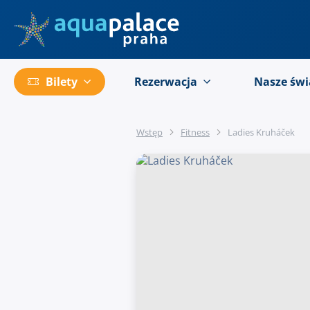
Przejść do menu głównego
Bilety
Rezerwacja
Nasze świ
Wstęp
Fitness
Ladies Kruháček