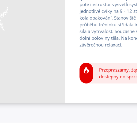
poté instruktor vysvětlí sy
jednotlivé cviky na 9 - 12 s
kola opakování. Stanoviště 
průběhu tréninku střídala i
síla a vytrvalost. Současně 
dolní poloviny těla. Na kon
závěrečnou relaxací.
Przepraszamy, żąd
dostępny do sprz