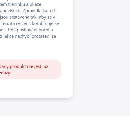
stém tréninku a ukáže
tanovištích. Zpravidla jsou tři
jsou sestavena tak, aby se v
ntenzita cvičení, kombinuje se
se střídá posilování horní a
ci lekce nechybí protažení se
any produkt nie jest już
edaży.