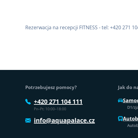
Rezerwacja na recepcji FITNESS - tel: +420 271 1
Stopka strony
Potrzebujesz pomocy?
Jak do n
Samo
+420 271 104 111
D1/zj
Pn–Pt: 10:00–18:00
Auto
info@aquapalace.cz
Autob