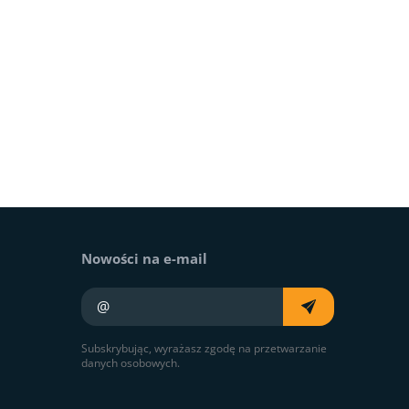
Nowości na e-mail
Twój e-mail
Subskrybując, wyrażasz zgodę na przetwarzanie
danych osobowych.