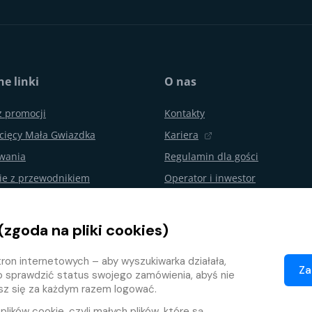
e linki
O nas
z promocji
Kontakty
cięcy Mała Gwiazdka
Kariera
ywania
Regulamin dla gości
ie z przewodnikiem
Operator i inwestor
urodzin i imprezy
Aquapalace Hotel
Partnerski e-shop
(zgoda na pliki cookies)
nie od umowy
Partnerzy
ron internetowych – aby wyszukiwarka działała,
ojalnościowy
Za
o sprawdzić status swojego zamówienia, abyś nie
isz się za każdym razem logować.
e
plików cookie
, czyli małych plików, które są