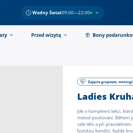
Wodny Świat
09:00—22:00
aty
Przed wizytą
Bony podarunk
Zajęcia grupowe, trening
Ladies Kru
Jde o komplexní lekci, kter
metod posilování. Během je
celé tělo a při pravidelném
fyzickou kondici. Každý kr