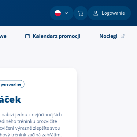
Logowanie
owe
Kalendarz promocji
Noclegi
i personalne
háček
á nabízí jednu z nejúčinnějších
diného tréninku procvičíte
 cvičení výrazně zlepšíte svou
uhový trénink začíná zahřátím,