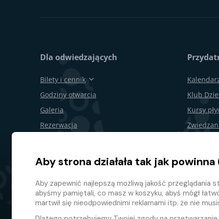
Dla odwiedzających
Przydatn
Bilety i cennik
Kalendar
Godziny otwarcia
Klub Dzie
Galeria
Kursy pł
Rezerwacja
Zwiedzan
Bony podarunkowe
Obchody 
Restauracje i bary
Dla firm
Aby strona działała tak jak powinna 
Mapa terenu
Odstąpie
Aby zapewnić najlepszą możliwą jakość przeglądania st
Program l
abyśmy pamiętali, co masz w koszyku, abyś mógł łatw
martwił się nieodpowiednimi reklamami itp. że nie mus
Dlatego potrzebujemy Twojej zgody na przetwarzani