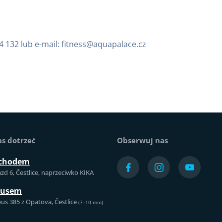
04 132 lub e-mail: fitness@aquapalace.cz
as dotrzeć
Obserwuj nas
chodem
azd 6, Čestlice, naprzeciwko KIKA
busem
us 385 z Opatova, Čestlice
(7–10 min)