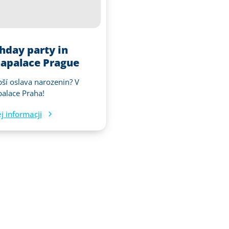
thday party in
apalace Prague
pší oslava narozenin? V
alace Praha!
j informacji