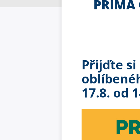
PRIMA 
Přijďte s
oblíbenéh
17.8. od 