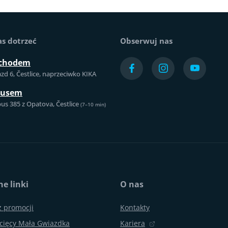
as dotrzeć
Obserwuj nas
chodem
azd 6, Čestlice, naprzeciwko KIKA
busem
us 385 z Opatova, Čestlice
(7–10 min)
e linki
O nas
z promocji
Kontakty
cięcy Mała Gwiazdka
Kariera