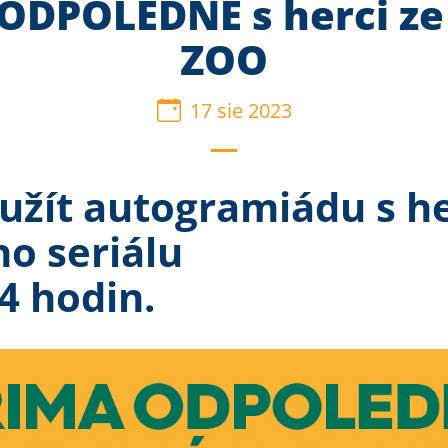
ODPOLEDNE s herci ze 
ZOO
17 sie 2023
i užít autogramiádu s he
o seriálu
14 hodin.