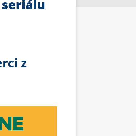
seriálu
rci z