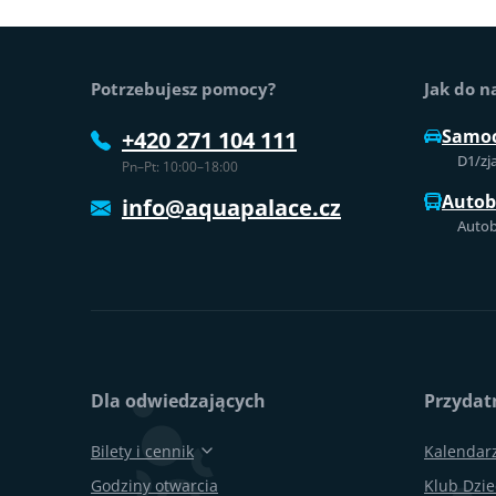
Stopka strony
Potrzebujesz pomocy?
Jak do n
Samo
+420 271 104 111
D1/zj
Pn–Pt: 10:00–18:00
Auto
info@aquapalace.cz
Autob
Dla odwiedzających
Przydatn
Bilety i cennik
Kalendar
Godziny otwarcia
Klub Dzie