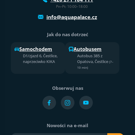
Pn–Pt: 10:00–18:00
info@aquapalace.cz
Jak do nas dotrzeć
Samochodem
Autobusem
D1/zjazd 6, Čestlice,
Autobus 385 z
naprzeciwko KIKA
Opatova, Čestlice
(7–
10 min)
Obserwuj nas
Nowości na e-mail