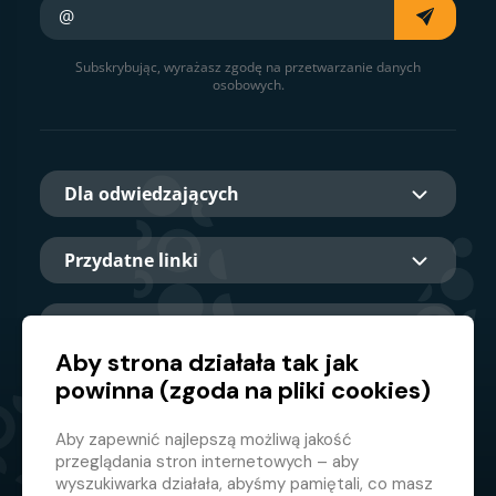
Twój e-mail
Subskrybując, wyrażasz zgodę na przetwarzanie danych
osobowych.
Dla odwiedzających
Przydatne linki
O nas
Aby strona działała tak jak
powinna (zgoda na pliki cookies)
Główny partner
Aby zapewnić najlepszą możliwą jakość
przeglądania stron internetowych – aby
wyszukiwarka działała, abyśmy pamiętali, co masz