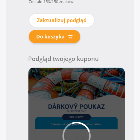
Zostało
150
/150 znaków
Zaktualizuj podgląd
Do koszyka
Podgląd twojego kuponu