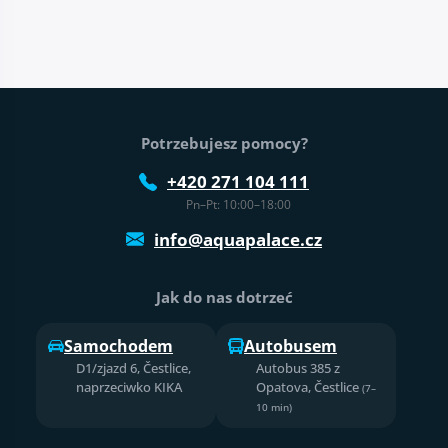
Stopka strony
Potrzebujesz pomocy?
+420 271 104 111
Pn–Pt: 10:00–18:00
info@aquapalace.cz
Jak do nas dotrzeć
Samochodem
Autobusem
D1/zjazd 6, Čestlice,
Autobus 385 z
naprzeciwko KIKA
Opatova, Čestlice
(7–
10 min)