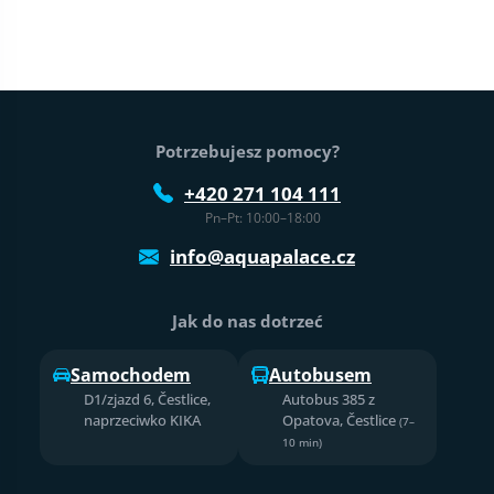
Stopka strony
Potrzebujesz pomocy?
+420 271 104 111
Pn–Pt: 10:00–18:00
info@aquapalace.cz
Jak do nas dotrzeć
Samochodem
Autobusem
D1/zjazd 6, Čestlice,
Autobus 385 z
naprzeciwko KIKA
Opatova, Čestlice
(7–
10 min)