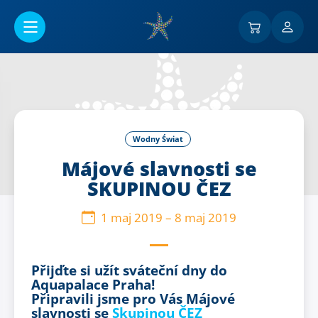
Przejść do menu głównego
Wodny Świat
Májové slavnosti se
SKUPINOU ČEZ
1 maj 2019
–
8 maj 2019
Přijďte si užít sváteční dny do
Aquapalace Praha!
Připravili jsme pro Vás Májové
slavnosti se
Skupinou ČEZ