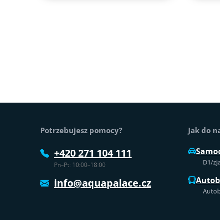
Stopka strony
Potrzebujesz pomocy?
Jak do n
Samo
+420 271 104 111
D1/zj
Pn–Pt: 10:00–18:00
Auto
info@aquapalace.cz
Autob