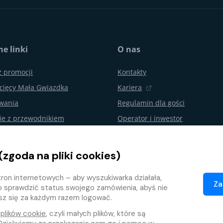
e linki
O nas
z promocji
Kontakty
cięcy Mała Gwiazdka
Kariera
ywania
Regulamin dla gości
ie z przewodnikiem
Operator i inwestor
urodzin i imprezy
Aquapalace Hotel
Partnerski e-shop
(zgoda na pliki cookies)
nie od umowy
Partnerzy
ron internetowych – aby wyszukiwarka działała,
ojalnościowy
Za
o sprawdzić status swojego zamówienia, abyś nie
isz się za każdym razem logować.
e
plików cookie
, czyli małych plików, które są