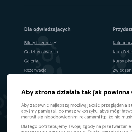
Dla odwiedzających
Przydatn
Bilety i cennik
Kalendar
Godziny otwarcia
Klub Dzie
Galeria
Kursy pł
Rezerwacja
Zwiedzan
Bony podarunkowe
Obchody 
Restauracje i bary
Dla firm
Aby strona działała tak jak powinna 
Mapa terenu
Odstąpie
Aby zapewnić najlepszą możliwą jakość przeglądania st
Program l
abyśmy pamiętali, co masz w koszyku, abyś mógł łatw
martwił się nieodpowiednimi reklamami itp. że nie mus
Dlatego potrzebujemy Twojej zgody na przetwarzani