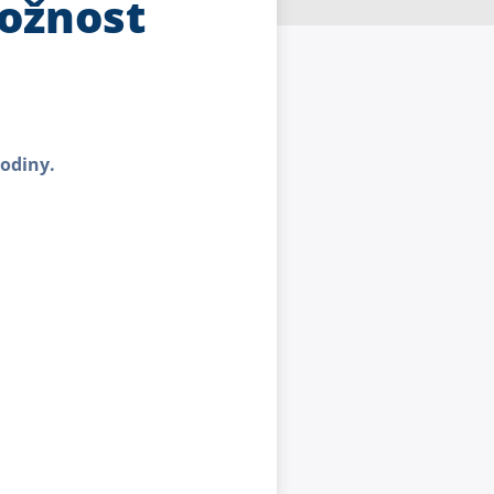
ožnost
hodiny.