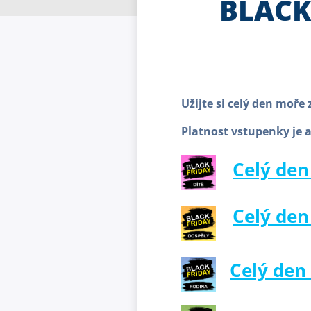
BLACK
Užijte si celý den moř
Platnost vstupenky je 
Celý den
Celý den
Celý den