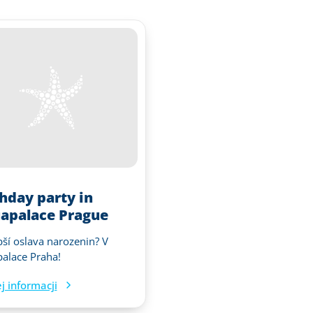
thday party in
apalace Prague
pší oslava narozenin? V
alace Praha!
j informacji