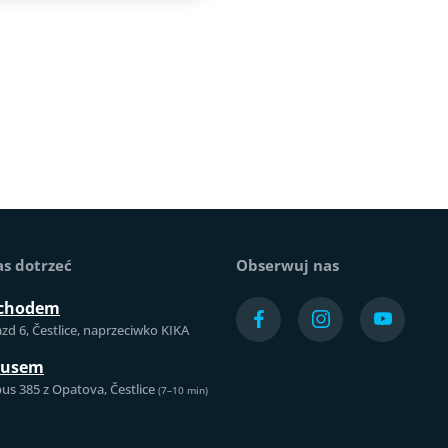
as dotrzeć
Obserwuj nas
chodem
azd 6, Čestlice, naprzeciwko KIKA
busem
us 385 z Opatova, Čestlice
(7–10 min)