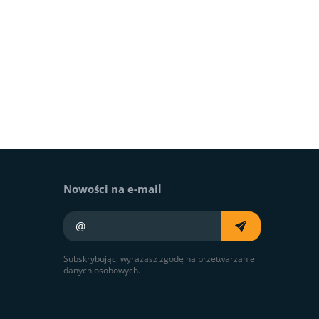
Nowości na e-mail
Twój e-mail
Subskrybując, wyrażasz zgodę na przetwarzanie
danych osobowych.