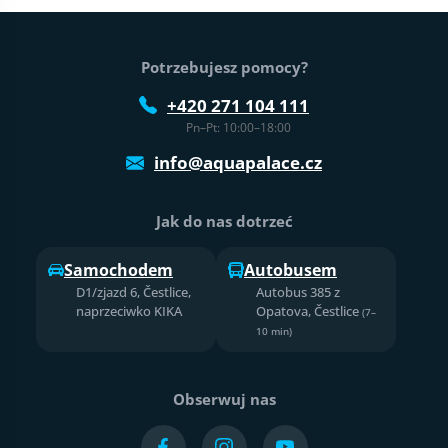
Stopka strony
Potrzebujesz pomocy?
+420 271 104 111
Pn–Pt: 10:00–18:00
info@aquapalace.cz
Jak do nas dotrzeć
Samochodem
Autobusem
D1/zjazd 6, Čestlice,
Autobus 385 z
naprzeciwko KIKA
Opatova, Čestlice
(7–
10 min)
Obserwuj nas