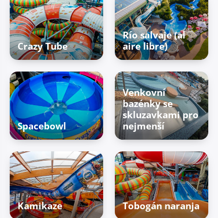
Río salvaje (al
Crazy Tube
aire libre)
Venkovní
bazénky se
skluzavkami pro
Spacebowl
nejmenší
Kamikaze
Tobogán naranja