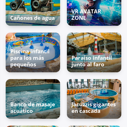
VR AVATAR
Cañones de agua
ZONE
Piscina infantil
para los más
Paraíso infantil
pequeños
junto al faro
Banco de masaje
Jacuzzis gigantes
acuático
en cascada