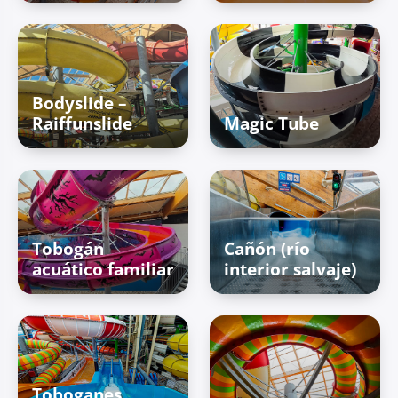
Bodyslide –
Raiffunslide
Magic Tube
Tobogán
Cañón (río
acuático familiar
interior salvaje)
Toboganes