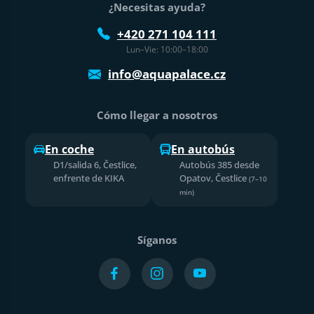
¿Necesitas ayuda?
+420 271 104 111
Lun–Vie: 10:00–18:00
info@aquapalace.cz
Cómo llegar a nosotros
En coche
En autobús
D1/salida 6, Čestlice,
Autobús 385 desde
enfrente de KIKA
Opatov, Čestlice
(7–10
min)
Síganos