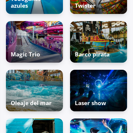
azules
Twister
Magic Trio
Barco pirata
Oleaje del mar
Laser show