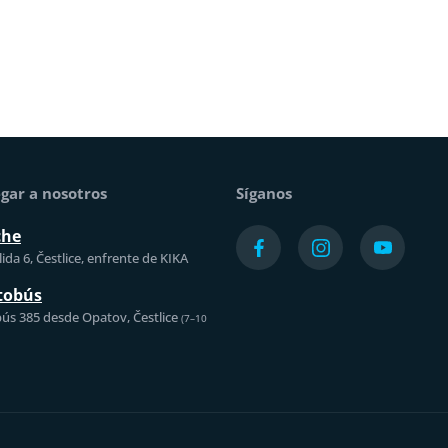
gar a nosotros
Síganos
che
ida 6, Čestlice, enfrente de KIKA
tobús
ús 385 desde Opatov, Čestlice
(7–10