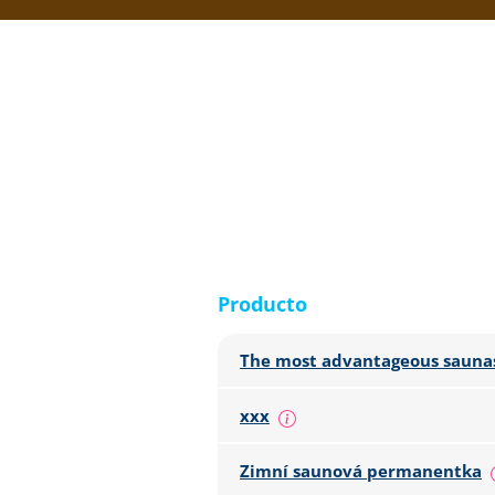
Producto
The most advantageous saunas
xxx
Zimní saunová permanentka