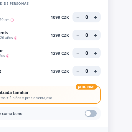
D DE PERSONAS
d
−
+
0
1099 CZK
150 cm
ents
−
+
0
1299 CZK
 26 años
or
−
+
0
1299 CZK
ños
−
+
0
t
1399 CZK
¡AHORRA!
trada familiar
ltos + 2 niños = precio ventajoso
ar como bono