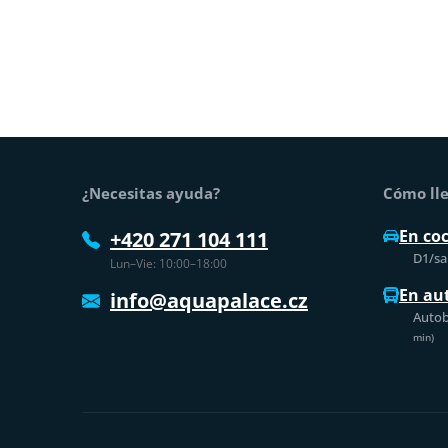
Pie de página
¿Necesitas ayuda?
Cómo lle
En co
+420 271 104 111
D1/sal
Lun–Vie: 10:00–18:00
En au
info@aquapalace.cz
Autob
min)