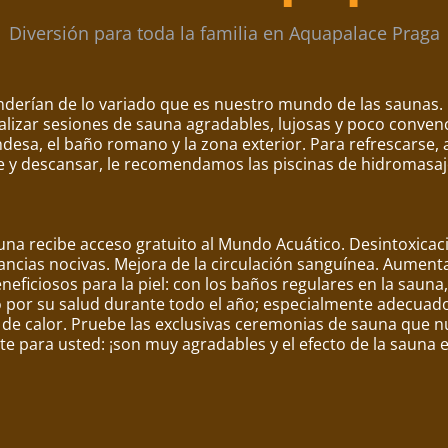
Diversión para toda la familia en Aquapalace Praga
enderían de lo variado que es nuestro mundo de las saunas.
alizar sesiones de sauna agradables, lujosas y poco convenc
landesa, el baño romano y la zona exterior. Para refrescarse,
rse y descansar, le recomendamos las piscinas de hidromasa
na recibe acceso gratuito al Mundo Acuático. Desintoxicació
tancias nocivas. Mejora de la circulación sanguínea. Aumenta
eficiosos para la piel: con los baños regulares en la sauna, l
 por su salud durante todo el año; especialmente adecuado
t de calor. Pruebe las exclusivas ceremonias de sauna que
 para usted: ¡son muy agradables y el efecto de la sauna 