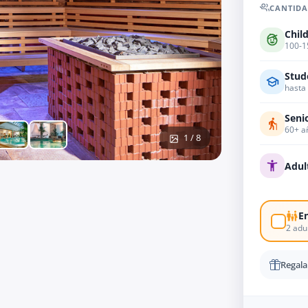
CANTIDA
Chil
100-
Stud
hasta
Seni
60+ a
1 / 8
Adul
En
2 adu
Regal