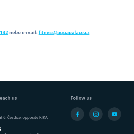
 132
nebo e-mail:
fitness@aquapalace.cz
each us
Follow us
t 6, Čestlice, opposite KIKA
s