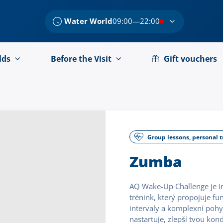
Water World
09:00—22:00
lds
Before the Visit
Gift vouchers
Group lessons, personal t
Zumba
AQ Wake-Up Challenge je in
trénink, který propojuje fu
intervaly a komplexní pohy
nastartuje, zlepší tvou kondi