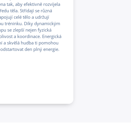
na tak, aby efektivně rozvíjela
tředu těla. Střídají se různá
pojují celé tělo a udržují
bu tréninku. Díky dynamickým
u se zlepší nejen fyzická
blivost a koordinace. Energická
ní a skvělá hudba ti pomohou
odstartovat den plný energie.