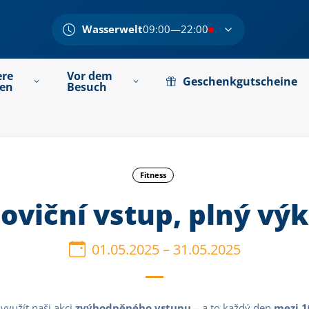
Wasserwelt
09:00—22:00
ere
Vor dem
Geschenkgutscheine
ten
Besuch
Fitness
oviční vstup, plný vý
01.05.2025
–
31.05.2025
yužít naši akci
z
výhodněného vstupu
– a to každý den
mezi 1