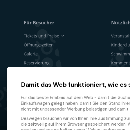
Für Besucher
Nützlic
Tickets und Preise
Veransta
Öffnungszeiten
Kinderclu
Galerie
Schwimm
Reservierung
Kommenti
Geschenkgutscheine
Geburtsta
Restaurants und Bars
Für Firm
Damit das Web funktioniert, wie es 
Lageplan
Rücktritt
Für das beste Erlebnis auf dem Web - damit die Suche f
Treuepr
Einkaufswagen gelegt haben, damit Sie den Stand Ihrer 
nicht mit unpassender Werbung belästigen und damit 
Deswegen brauchen wir von Ihnen Ihre Zustimmung zu
die zeitweilig auf Ihrem Browser gespeichert werden. 