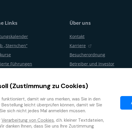
he Links
Über uns
ltungskalender
Kontakt
b „Sternchen“
Karriere
kurse
Besucherordnung
erte Führungen
Betreiber und Investor
gsfeiern und Partys
Aquapalace Hotel
en
Partner E-Shop
soll (Zustimmung zu Cookies)
 vom Vertrag
Partner
unktioniert, damit wir uns merken, was Sie in den
ogramm
Bestellung leicht überprüfen können, damit wir Sie
Sie sich nicht jedes Mal anmelden müssen.
r
Verarbeitung von Cookies
, d.h. kleiner Textdateien,
Wir danken Ihnen, dass Sie uns Ihre Zustimmung