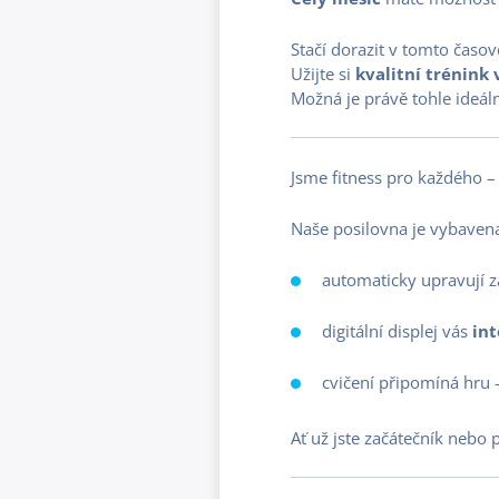
Stačí dorazit v tomto čas
Užijte si
kvalitní trénink
Možná je právě tohle ideáln
Jsme fitness pro každého – 
Naše posilovna je vybave
automaticky upravují z
digitální displej vás
int
cvičení připomíná hru –
Ať už jste začátečník nebo 