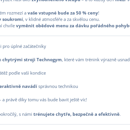
ovém rozmezí a
vaše vstupné bude za 50 % ceny
!
 v soukromí
, v klidné atmosféře a za skvělou cenu.
í chvíle
vyměnit obědové menu za dávku pořádného pohyb
i pro úplné začátečníky
na
chytrými stroji Technogym
, které vám trénink výrazně usnad
átěž podle vaší kondice
eraktivně navádí
správnou technikou
 a právě díky tomu vás bude bavit ještě víc!
pokročilý, s námi
trénujete chytře, bezpečně a efektivně
.