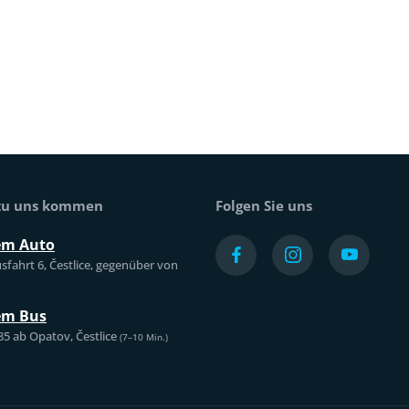
 zu uns kommen
Folgen Sie uns
em Auto
sfahrt 6, Čestlice, gegenüber von
em Bus
85 ab Opatov, Čestlice
(7–10 Min.)