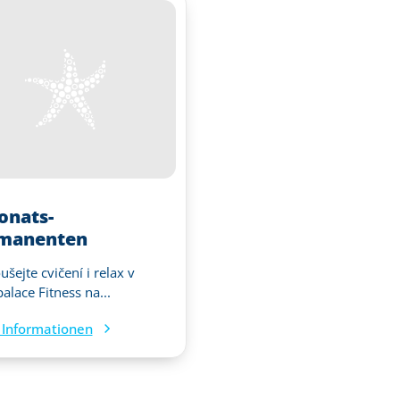
onats-
manenten
šejte cvičení i relax v
alace Fitness na...
Informationen