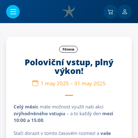
Ir al contenido principal
Fitness
Poloviční vstup, plný
výkon!
1 may 2025
–
31 may 2025
Celý měsíc
máte možnost využít naši akci
z
výhodněného vstupu
– a to každý den
mezi
10:00 a 15:00
.
Stačí dorazit v tomto časovém rozmezí a
vaše