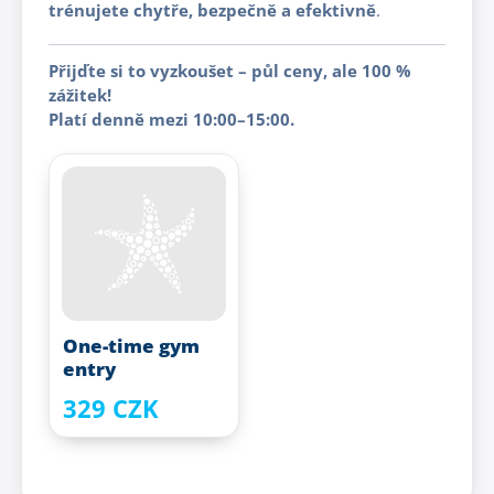
trénujete chytře, bezpečně a efektivně
.
Přijďte si to vyzkoušet – půl ceny, ale 100 %
zážitek!
Platí denně mezi 10:00–15:00.
One-time gym
entry
329 CZK