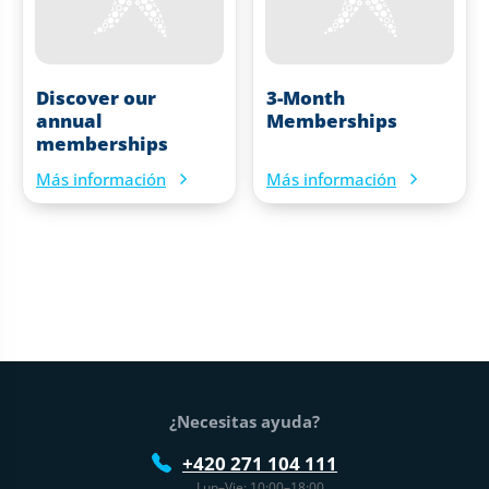
Discover our
3-Month
annual
Memberships
memberships
Más información
Más información
Pie de página
¿Necesitas ayuda?
+420 271 104 111
Lun–Vie: 10:00–18:00