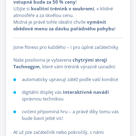
vstupné bude za 50 % ceny
!
Užijte si
kvalitní trénink v soukromí
, v klidné
atmosféře a za skvělou cenu.
Možná je právě tohle ideální chvíle
vyměnit
obědové menu za dávku pořádného pohybu
!
Jsme fitness pro každého – i pro úplné začátečníky
Naše posilovna je vybavena
chytrými stroji
Technogym
, které vám trénink výrazně usnadní:
automaticky upravují zátěž podle vaší kondice
digitální displej vás
interaktivně navádí
správnou technikou
cvičení připomíná hru – a právě díky tomu vás
bude bavit ještě víc!
Ať už jste začátečník nebo pokročilý, s námi