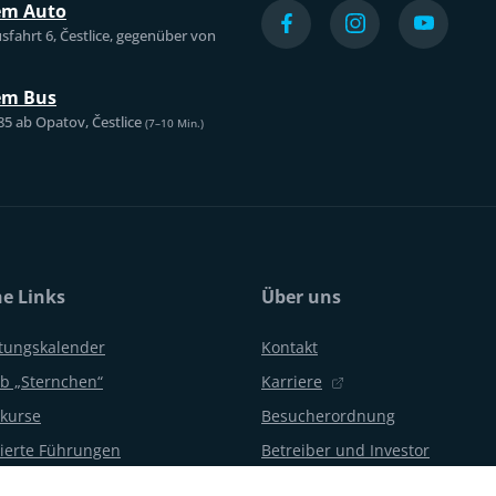
em Auto
sfahrt 6, Čestlice, gegenüber von
em Bus
85 ab Opatov, Čestlice
(7–10 Min.)
he Links
Über uns
ltungskalender
Kontakt
b „Sternchen“
Karriere
kurse
Besucherordnung
erte Führungen
Betreiber und Investor
gsfeiern und Partys
Aquapalace Hotel