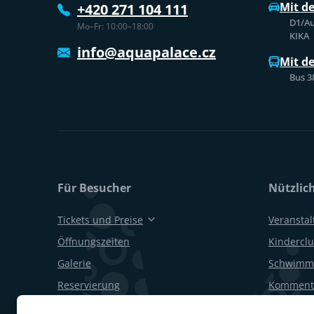
Mit d
+420 271 104 111
D1/Au
Mo–Fr: 10:00–18:00
KIKA
info@aquapalace.cz
Mit d
Bus 3
Für Besucher
Nützlic
Tickets und Preise
Veransta
Öffnungszeiten
Kinderclu
Galerie
Schwimm
Reservierung
Kommenti
Geschenkgutscheine
Geburtsta