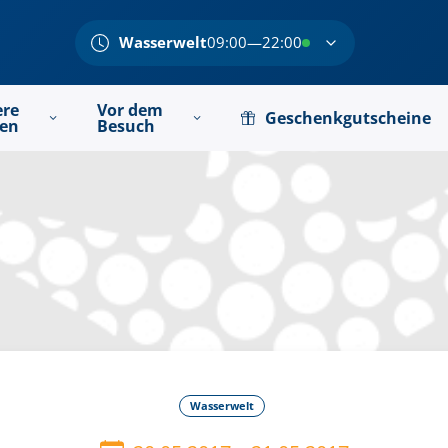
Wasserwelt
09:00—22:00
ere
Vor dem
Geschenkgutscheine
ten
Besuch
Wasserwelt