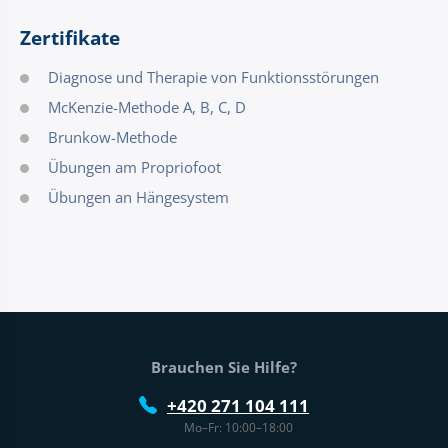
Zertifikate
Diagnose und Therapie von Funktionsstörungen
McKenzie-Methode A, B, C, D
Brunkow-Methode
Übungen am Propriofoot
Übungen an Hängesystem
Fußtext der Website
Brauchen Sie Hilfe?
+420 271 104 111
Mo–Fr: 10:00–18:00