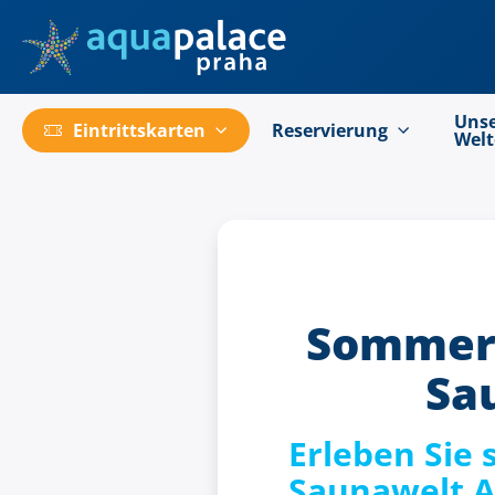
Go to main content
Uns
Eintrittskarten
Reservierung
Wel
Sommerl
Sa
Erleben Sie
Saunawelt A