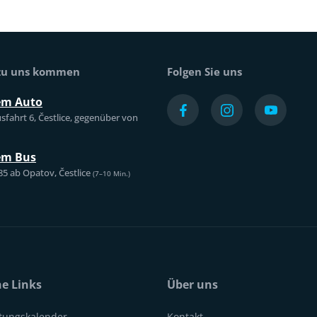
 zu uns kommen
Folgen Sie uns
em Auto
sfahrt 6, Čestlice, gegenüber von
em Bus
85 ab Opatov, Čestlice
(7–10 Min.)
he Links
Über uns
ltungskalender
Kontakt