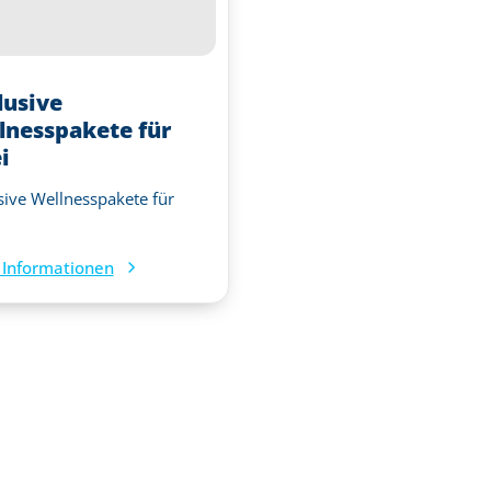
lusive
lnesspakete für
i
sive Wellnesspakete für
Informationen