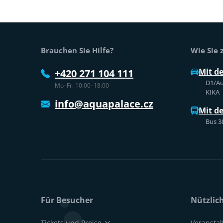
Fußtext der Website
Brauchen Sie Hilfe?
Wie Sie
Mit d
+420 271 104 111
D1/Au
Mo–Fr: 10:00–18:00
KIKA
info@aquapalace.cz
Mit d
Bus 3
Für Besucher
Nützlic
Tickets und Preise
Veransta