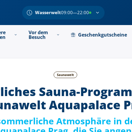
Wasserwelt
09:00—22:00
ere
Vor dem
Geschenkgutscheine
ten
Besuch
Saunawelt
iches Sauna-Program
unawelt Aquapalace P
 sommerliche Atmosphäre in d
quapalace Prag, die Sie ang