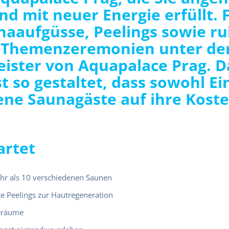
d mit neuer Energie erfüllt. 
naaufgüsse, Peelings sowie r
Themenzeremonien unter der
ister von Aquapalace Prag. D
 so gestaltet, dass sowohl Ein
ene Saunagäste auf ihre Kos
artet
r als 10 verschiedenen Saunen
te Peelings zur Hautregeneration
eräume