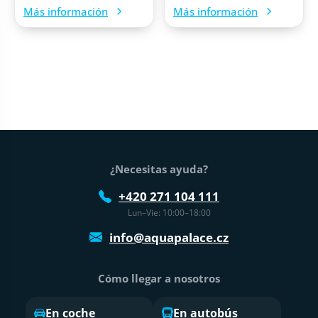
Más información
Más información
Pie de página
¿Necesitas ayuda?
+420 271 104 111
Lun–Vie: 10:00–18:00
info@aquapalace.cz
Cómo llegar a nosotros
En coche
En autobús