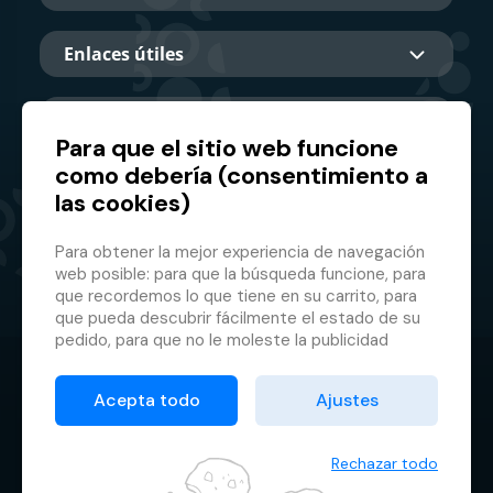
Enlaces útiles
Sobre nosotros
Para que el sitio web funcione
como debería (consentimiento a
las cookies)
Socio principal
Para obtener la mejor experiencia de navegación
web posible: para que la búsqueda funcione, para
que recordemos lo que tiene en su carrito, para
que pueda descubrir fácilmente el estado de su
pedido, para que no le moleste la publicidad
inapropiada, etc. que no tienes que iniciar sesión
© 2026 GMF Aquapark Prague, a.s.
cada vez.
Acepta todo
Ajustes
Es por eso que necesitamos tu consentimiento
Protección de datos personales
para el
procesamiento de cookies
, es decir,
Condiciones contractuales
pequeños archivos que se almacenan
Rechazar todo
temporalmente en su navegador. Gracias por
Administrador de cookies