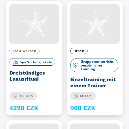
unvergessliche Erlebnisse mit den
Geschenkgutscheinen von Aquapalace Prag.
Spa & Wellness
Fitness
Gruppenunterricht,
Spa Vorteilspakete
persönliches
Training
Dreistündiges
Luxusritual
Einzeltraining mit
einem Trainer
190 Min.
60 Min.
4290 CZK
900 CZK