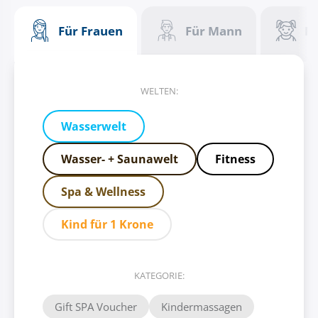
Für Frauen
Für Mann
Fü
WELTEN:
Wasserwelt
Wasser- + Saunawelt
Fitness
Spa & Wellness
Kind für 1 Krone
KATEGORIE:
Gift SPA Voucher
Kindermassagen