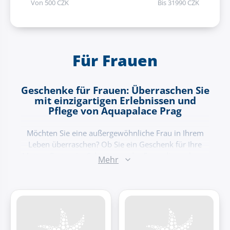
Von
500
CZK
Bis
31990
CZK
Für Frauen
Geschenke für Frauen: Überraschen Sie
mit einzigartigen Erlebnissen und
Pflege von Aquapalace Prag
Möchten Sie eine außergewöhnliche Frau in Ihrem
Leben überraschen? Ob Sie ein Geschenk für Ihre
Mutter, Partnerin, Schwester oder Freundin suchen –
Mehr
bei Aquapalace Prag finden Sie das Richtige. Wir
bieten einzigartige Geschenkgutscheine für
Erlebnisse, die jede Frau begeistern. Schenken Sie
Momente der Entspannung, luxuriöse Pflege und
unvergessliche Erlebnisse in einer Umgebung, in der
sich jede Frau wie eine Königin fühlt.