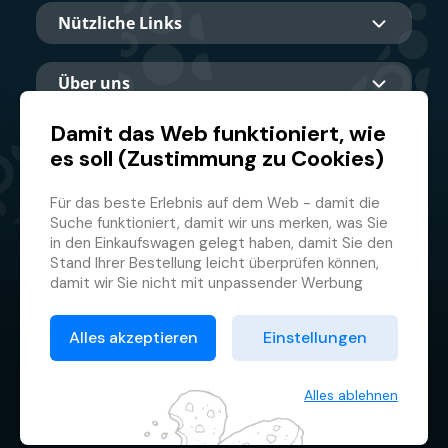
Nützliche Links
Über uns
Damit das Web funktioniert, wie
es soll (Zustimmung zu Cookies)
Hauptpartner
Für das beste Erlebnis auf dem Web - damit die
Suche funktioniert, damit wir uns merken, was Sie
in den Einkaufswagen gelegt haben, damit Sie den
Stand Ihrer Bestellung leicht überprüfen können,
damit wir Sie nicht mit unpassender Werbung
belästigen und damit Sie sich nicht jedes Mal
© 2026 GMF Aquapark Prague, a.s.
anmelden müssen.
Alles akzeptieren
Einstellungen
Deswegen brauchen wir von Ihnen Ihre
Datenschutzrichtlinie
Zustimmung zur
Verarbeitung von Cookies
, d.h.
Allgemeine Geschäftsbedingungen
kleiner Textdateien, die zeitweilig auf Ihrem
Alles ablehnen
Browser gespeichert werden. Wir danken Ihnen,
Cookie-Verwaltung
dass Sie uns Ihre Zustimmung erteilen und uns so