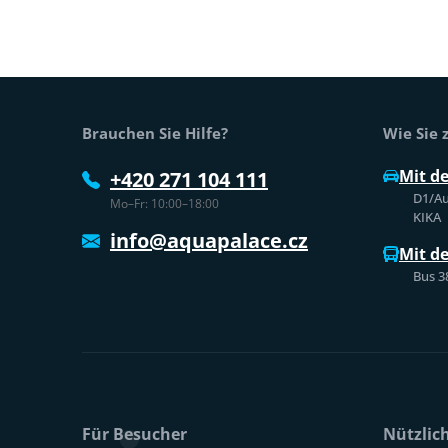
Fußtext der Website
Brauchen Sie Hilfe?
Wie Sie
Mit d
+420 271 104 111
D1/Au
Mo–Fr: 10:00–18:00
KIKA
info@aquapalace.cz
Mit d
Bus 3
Für Besucher
Nützlic