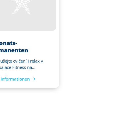
onats-
manenten
šejte cvičení i relax v
alace Fitness na...
Informationen