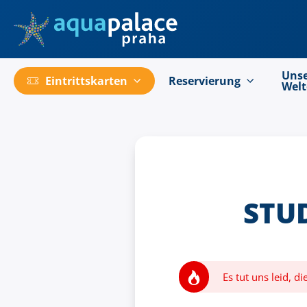
Go to main content
Uns
Eintrittskarten
Reservierung
Wel
STUD
Es tut uns leid, d