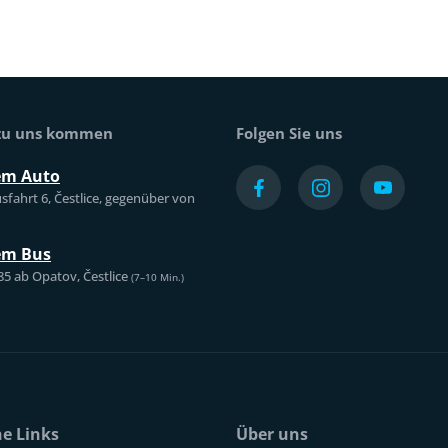
 zu uns kommen
Folgen Sie uns
em Auto
sfahrt 6, Čestlice, gegenüber von
em Bus
85 ab Opatov, Čestlice
(7–10 Min.)
he Links
Über uns