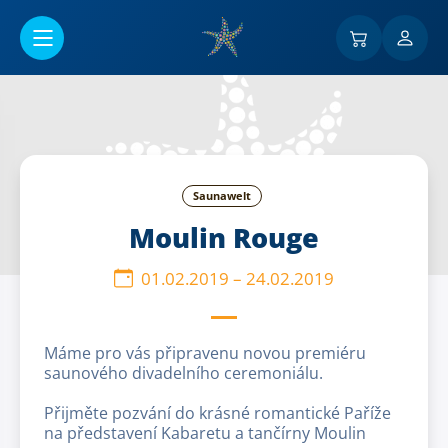
Go to main content
Saunawelt
Moulin Rouge
01.02.2019
–
24.02.2019
Máme pro vás připravenu novou premiéru
saunového divadelního ceremoniálu.
Přijměte pozvání do krásné romantické Paříže
na představení Kabaretu a tančírny Moulin