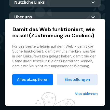
Nützliche Links
Über uns
Damit das Web funktioniert, wie
es soll (Zustimmung zu Cookies)
Hauptpartner
Für das beste Erlebnis auf dem Web - damit die
Suche funktioniert, damit wir uns merken, was Sie
in den Einkaufswagen gelegt haben, damit Sie den
Stand Ihrer Bestellung leicht überprüfen können,
damit wir Sie nicht mit unpassender Werbung
belästigen und damit Sie sich nicht jedes Mal
© 2026 GMF Aquapark Prague, a.s.
anmelden müssen.
Alles akzeptieren
Einstellungen
Deswegen brauchen wir von Ihnen Ihre
Datenschutzrichtlinie
Zustimmung zur
Verarbeitung von Cookies
, d.h.
Allgemeine Geschäftsbedingungen
kleiner Textdateien, die zeitweilig auf Ihrem
Alles ablehnen
Browser gespeichert werden. Wir danken Ihnen,
Cookie-Verwaltung
dass Sie uns Ihre Zustimmung erteilen und uns so
helfen, unser Web zu verbessern.