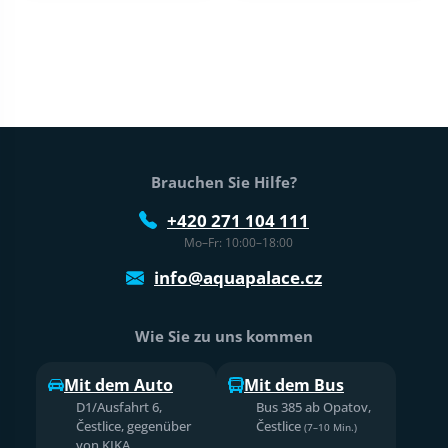
Fußtext der Website
Brauchen Sie Hilfe?
+420 271 104 111
Mo–Fr: 10:00–18:00
info@aquapalace.cz
Wie Sie zu uns kommen
Mit dem Auto
Mit dem Bus
D1/Ausfahrt 6,
Bus 385 ab Opatov,
Čestlice, gegenüber
Čestlice
(7–10 Min.)
von KIKA