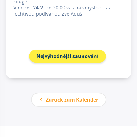
rouge.
V neděli
24.2.
od 20:00 vás na smyslnou až
lechtivou podívanou zve Aduš.
Nejvýhodnější saunování
Zurück zum Kalender