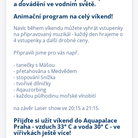
a dovádění ve vodním světě.
Animační program na celý víkend!
Navíc během víkendu můžete vyhrát vstupenky
na připravovaný muzikál - každý den hrajeme o
4 vstupenky a další drobné ceny.
Připravili jsme pro vás např.
- tanečky s Mášou
- přetahována s Medvědem
- stopování Snížka
- tvořivé dílničky
- Aqauzorbing
- každou půlhodinu mořské vlnobití
na závěr Laser show ve 20:15 a 21:15.
Přijďte si užít víkend do Aquapalace
Praha - vzduch 33° C a voda 30° C - ve
vířivkách ještě více!