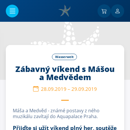
Go to main content
Wasserwelt
Zábavný víkend s Mášou
a Medvědem
28.09.2019
–
29.09.2019
Máša a Medvěd - známé postavy z ného
muzikálu zavítají do Aquapalace Praha.
Přijďte si užít víkend plný her, soutěže