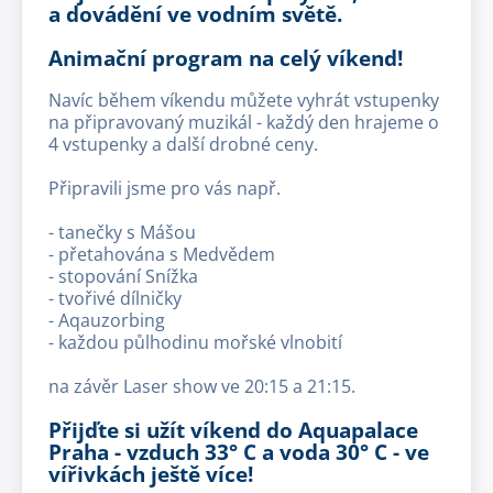
a dovádění ve vodním světě.
Animační program na celý víkend!
Navíc během víkendu můžete vyhrát vstupenky
na připravovaný muzikál - každý den hrajeme o
4 vstupenky a další drobné ceny.
Připravili jsme pro vás např.
- tanečky s Mášou
- přetahována s Medvědem
- stopování Snížka
- tvořivé dílničky
- Aqauzorbing
- každou půlhodinu mořské vlnobití
na závěr Laser show ve 20:15 a 21:15.
Přijďte si užít víkend do Aquapalace
Praha - vzduch 33° C a voda 30° C - ve
vířivkách ještě více!