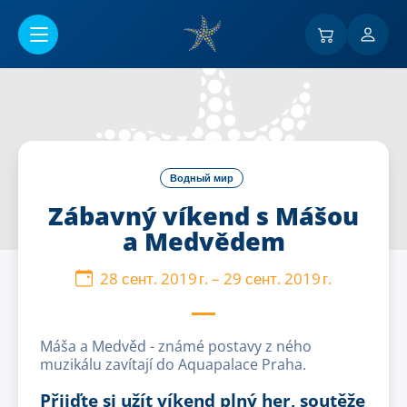
Перейти к основному содержанию
Водный мир
Zábavný víkend s Mášou
a Medvědem
28 сент. 2019 г.
–
29 сент. 2019 г.
Máša a Medvěd - známé postavy z ného
muzikálu zavítají do Aquapalace Praha.
Přijďte si užít víkend plný her, soutěže