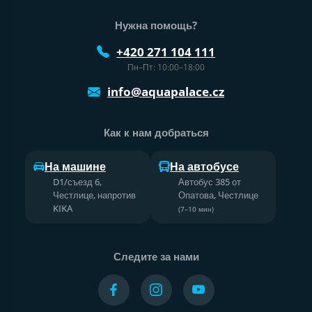
Нужна помощь?
+420 271 104 111
Пн–Пт: 10:00–18:00
info@aquapalace.cz
Как к нам добраться
На машине
На автобусе
D1/съезд 6,
Автобус 385 от
Честлице, напротив
Опатова, Честлице
KIKA
(7–10 мин)
Следите за нами