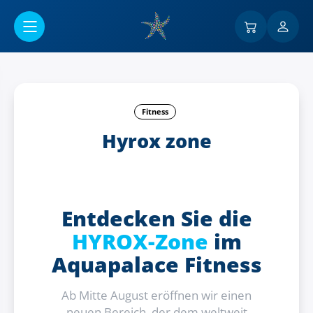
Go to main content
Fitness
Hyrox zone
Entdecken Sie die
HYROX-Zone
im
Aquapalace Fitness
Ab Mitte August eröffnen wir einen
neuen Bereich, der dem weltweit