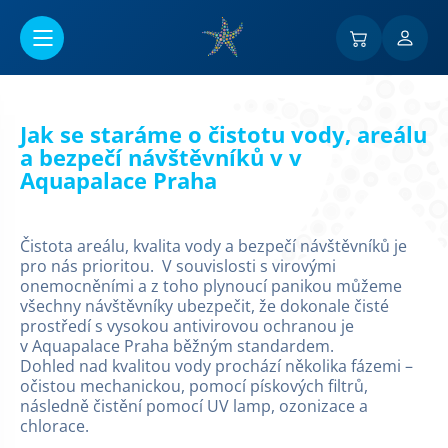
Go to main content
Jak se staráme o čistotu vody,
areálu
a bezpečí návštěvníků v
v
Aquapalace Praha
Čistota areálu, kvalita vody a bezpečí návštěvníků je
pro nás prioritou. V souvislosti s virovými
onemocněními a z toho plynoucí panikou můžeme
všechny návštěvníky ubezpečit, že dokonale čisté
prostředí s vysokou antivirovou ochranou je
v Aquapalace Praha běžným standardem.
Dohled nad kvalitou vody prochází několika fázemi –
očistou mechanickou, pomocí pískových filtrů,
následně čistění pomocí UV lamp, ozonizace a
chlorace.