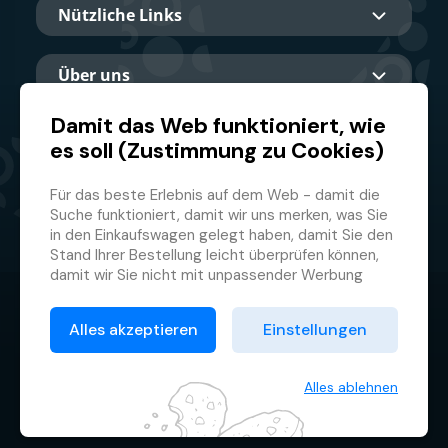
Nützliche Links
Über uns
Damit das Web funktioniert, wie
es soll (Zustimmung zu Cookies)
Hauptpartner
Für das beste Erlebnis auf dem Web - damit die
Suche funktioniert, damit wir uns merken, was Sie
in den Einkaufswagen gelegt haben, damit Sie den
Stand Ihrer Bestellung leicht überprüfen können,
damit wir Sie nicht mit unpassender Werbung
belästigen und damit Sie sich nicht jedes Mal
© 2026 GMF Aquapark Prague, a.s.
anmelden müssen.
Alles akzeptieren
Einstellungen
Deswegen brauchen wir von Ihnen Ihre
Datenschutzrichtlinie
Zustimmung zur
Verarbeitung von Cookies
, d.h.
Allgemeine Geschäftsbedingungen
kleiner Textdateien, die zeitweilig auf Ihrem
Alles ablehnen
Browser gespeichert werden. Wir danken Ihnen,
Cookie-Verwaltung
dass Sie uns Ihre Zustimmung erteilen und uns so
helfen, unser Web zu verbessern.