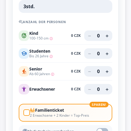
3std.
ANZAHL DER PERSONEN
Kind
−
+
0
0 CZK
100-150 cm
Studenten
−
+
0
0 CZK
Bis 26 Jahre
Senior
−
+
0
0 CZK
Ab 60 Jahren
−
+
0
Erwachsener
0 CZK
SPAREN!
Familienticket
2 Erwachsene + 2 Kinder = Top-Preis