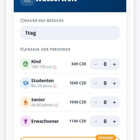
DAUER DES BESUCHS
1tag
ANZAHL DER PERSONEN
Kind
−
+
0
849 CZK
100-150 cm
Studenten
−
+
0
1049 CZK
Bis 26 Jahre
Senior
−
+
0
1049 CZK
Ab 60 Jahren
−
+
0
Erwachsener
1149 CZK
SPAREN!